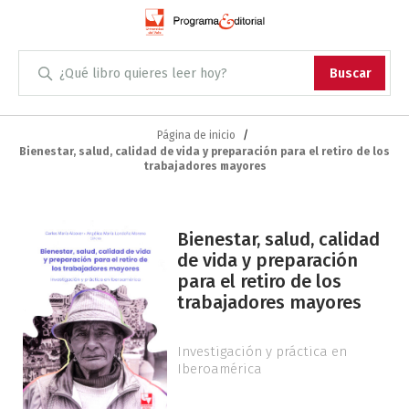
Administración
Buscar
Antropología
Skip
to
Página de inicio
Bienestar, salud, calidad de vida y preparación para el retiro de los
Content
Arqueología
trabajadores mayores
Arquitectura
Saltar
Bienestar, salud, calidad
al
Arte
de vida y preparación
final
para el retiro de los
de
Artes escénicas
trabajadores mayores
la
galería
Biología
de
Investigación y práctica en
imágenes
Iberoamérica
Ciencias