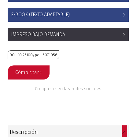
Historia
E-BOOK (TEXTO ADAPTABLE)
Ingeniería
IMPRESO BAJO DEMANDA
Lenguas
Literatura
DOI: 10.25100/peu.5071056
Matemáticas
Cómo citar
Medicina
Compartir en las redes sociales
Medioambiente
Música
Descripción
Narcotráfico