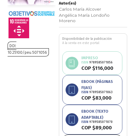
Autor(es)
Ciencia política
Carlos María Alcover
Angélica María Londoño
Moreno
Ciencias Sociales
Conflicto Armado
Disponibilidad de la publicación
A la venta en este portal
DOI:
10.25100/peu.5071056
Construcción de paz
IMPRESO
ISBN
9789585071056
Saltar
COP $116,000
Derecho
al
comienzo
EBOOK (PÁGINAS
Desarrollo
de
FIJAS)
la
ISBN
9789585071063
COP $83,000
galería
Diseño
de
imágenes
EBOOK (TEXTO
Economía
ADAPTABLE)
ISBN
9789585071070
COP $89,000
Educación