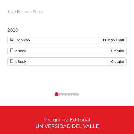
Erico Rentería Pérez
Eric
2020
20
Impreso
COP $53,000
eBook
Gratuito
eBook
Gratuito
Programa Editorial
UNIVERSIDAD DEL VALLE