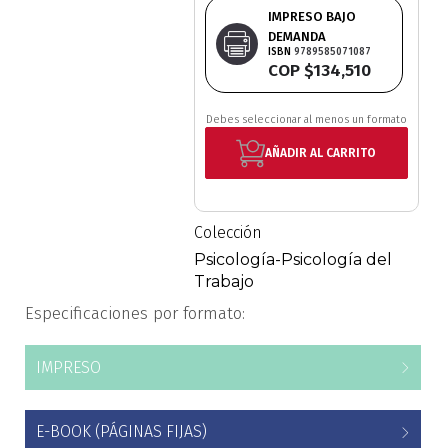
IMPRESO BAJO
Estudios culturales
DEMANDA
ISBN
9789585071087
COP $134,510
Estudios editoriales
Debes seleccionar al menos un formato
Estudios regionales
AÑADIR AL CARRITO
Ética
Filosofía
Colección
Psicología-Psicología del
Finanzas
Trabajo
Especificaciones por formato:
Física
IMPRESO
Género
Geografía
E-BOOK (PÁGINAS FIJAS)