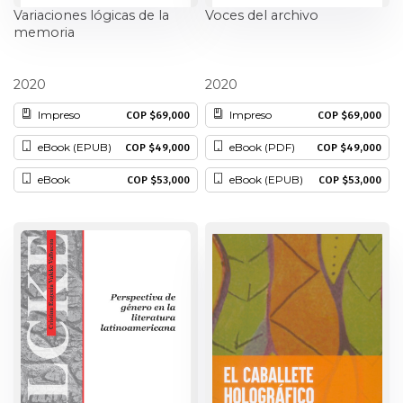
Variaciones lógicas de la
Voces del archivo
Patrimonio
memoria
Periodismo
Uriel Cassiani
Alfonso Rubio
2020
2020
Impreso
Impreso
COP $69,000
COP $69,000
Política y gobierno
eBook (EPUB)
eBook (PDF)
COP $49,000
COP $49,000
Posconflicto
eBook
eBook (EPUB)
COP $53,000
COP $53,000
Psicología
Violencia