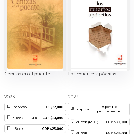
Ciencia política
Ciencias Sociales
Conflicto Armado
Construcción de paz
Derecho
Cenizas en el puente
Las muertes apócrifas
Desarrollo
Hernán Toro
Hernán Toro
2023
2023
Diseño
Impreso
Disponible
COP $32,000
Impreso
próximamente
Economía
eBook (EPUB)
COP $23,000
eBook (PDF)
COP $30,000
Educación
eBook
COP $25,000
eBook
COP $28,000