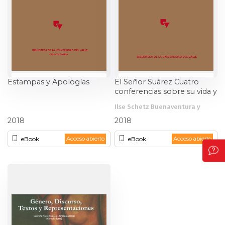
Estampas y Apologías
El Señor Suárez Cuatro
conferencias sobre su vida y
obra
Ilse Schetz Buenaventura y
Mario Carvajal
otros
2018
2018
eBook
eBook
Acceso abierto
Acceso abierto