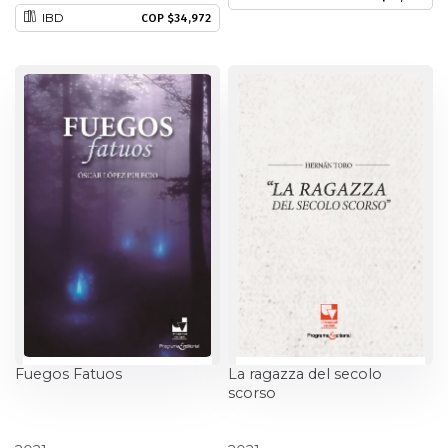
IBD
COP $34,972
Estudios culturales
Estudios editoriales
Estudios regionales
Ética
Filosofía
Finanzas
Física
Fuegos Fatuos
La ragazza del secolo
Género
scorso
Geografía
Oscar López Pulecio
Hernán Toro