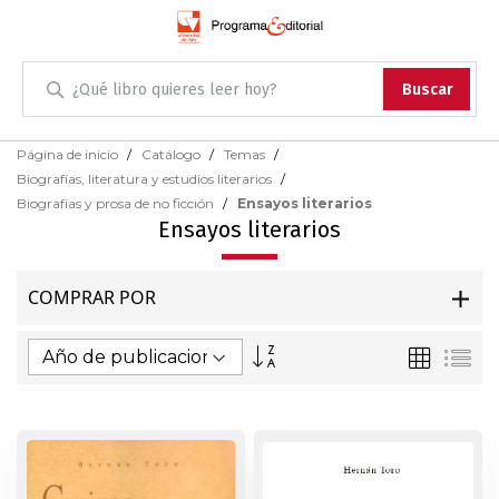
Administración
Buscar
Antropología
Skip
Página de inicio
Catálogo
Temas
to
Biografías, literatura y estudios literarios
Content
Arqueología
Biografías y prosa de no ficción
Ensayos literarios
Ensayos literarios
Arquitectura
COMPRAR POR
Arte
Fijar
Parrilla
Lis
Artes escénicas
Dirección
Ascendente
Biología
Ciencias