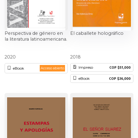
Perspectiva de género en
El caballete holográfico
la literatura latinoamericana.
Cristina Eugenia Valcke
Ida Viviana Valencia Ortiz
2020
2018
Valbuena
Impreso
COP $51,000
eBook
Acceso abierto
eBook
COP $36,000