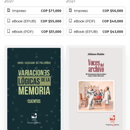
2021
2021
Historia
Impreso
Impreso
COP $71,000
COP $56,000
eBook (EPUB)
eBook (PDF)
COP $55,000
COP $40,000
Ingeniería
eBook (PDF)
eBook (EPUB)
COP $51,000
COP $43,000
Lenguas
Literatura
Matemáticas
Medicina
Medioambiente
Música
Narcotráfico