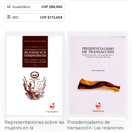
Audiolibro
COP $80,000
Estudios culturales
IBD
COP $172,658
Estudios editoriales
Estudios regionales
Ética
Filosofía
Finanzas
Física
Género
Representaciones sobre las
Presidencialismo de
Geografía
mujeres en la
transacción. Las relaciones