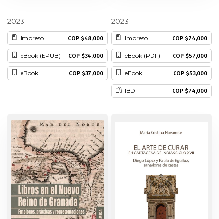
independencia
entre los poderes Ejecutivo
y Legislativo en Colombia
Historia
Judith Colombia González Eraso
Javier Duque Daza
1990-2002
2023
2023
Impreso
Impreso
Ingeniería
COP $48,000
COP $74,000
eBook (EPUB)
eBook (PDF)
COP $34,000
COP $57,000
Lenguas
eBook
eBook
COP $37,000
COP $53,000
Literatura
IBD
COP $74,000
Matemáticas
Medicina
Medioambiente
Música
Narcotráfico