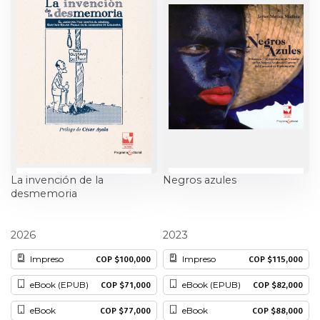
Ciencia política
Ciencias Sociales
Conflicto Armado
Construcción de paz
Derecho
La invención de la
Negros azules
desmemoria
Desarrollo
Alberto Valencia Gutiérrez
Javier Mojica Madera
Diseño
2026
2023
Impreso
Impreso
COP $100,000
COP $115,000
Economía
eBook (EPUB)
eBook (EPUB)
COP $71,000
COP $82,000
Educación
eBook
eBook
COP $77,000
COP $88,000