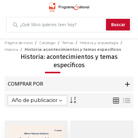
Administración
Buscar
Antropología
Skip
Página de inicio
Catálogo
Temas
Historia y arqueología
to
Historia
Historia: acontecimientos y temas específicos
Content
Arqueología
Historia: acontecimientos y temas
específicos
Arquitectura
COMPRAR POR
Arte
Fijar
Parrilla
Lis
Artes escénicas
Dirección
Ascendente
Biología
Ciencias