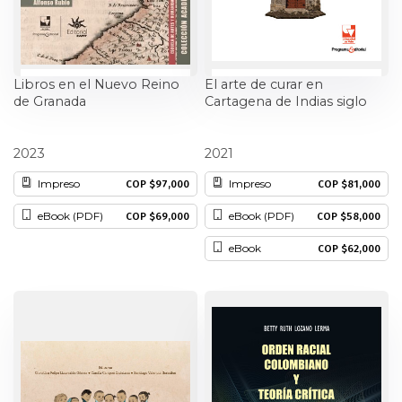
Patrimonio
Periodismo
Libros en el Nuevo Reino
El arte de curar en
de Granada
Cartagena de Indias siglo
Política y gobierno
XVII
Alfonso Rubio Hernández
María Cristina Navarrete
2023
2021
Posconflicto
Impreso
Impreso
COP $97,000
COP $81,000
Psicología
eBook (PDF)
eBook (PDF)
COP $69,000
COP $58,000
eBook
COP $62,000
Violencia