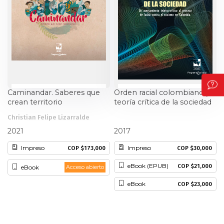
Caminandar. Saberes que
Orden racial colombiano y
crean territorio
teoría crítica de la sociedad
Christian Felipe Lizarralde
Gómez y otros
Carmen Cariño Trujillo
2021
2017
Impreso
Impreso
COP $173,000
COP $30,000
eBook (EPUB)
COP $21,000
eBook
Acceso abierto
eBook
COP $23,000