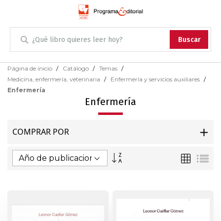
Administración
Buscar
Antropología
Skip
Página de inicio
Catálogo
Temas
to
Medicina, enfermería, veterinaria
Enfermería y servicios auxiliares
Content
Arqueología
Enfermería
Enfermería
Arquitectura
COMPRAR POR
Arte
Fijar
Parrilla
Lis
Artes escénicas
Dirección
Ascendente
Biología
Ciencias