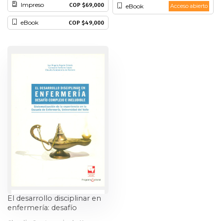
Impreso
COP $69,000
del Valle del Cauca
eBook
Acceso abierto
Historia
eBook
COP $49,000
Ingeniería
Lenguas
Literatura
Matemáticas
Medicina
Medioambiente
Música
El desarrollo disciplinar en
enfermería: desafío
Narcotráfico
complejo e ineludible