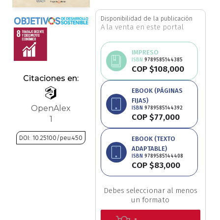
Ciencia política
Disponibilidad de la publicación
A la venta en este portal
Ciencias Sociales
IMPRESO
ISBN
9789585144385
Conflicto Armado
COP $108,000
Citaciones en:
Construcción de paz
EBOOK (PÁGINAS
FIJAS)
OpenAlex
ISBN
9789585144392
Derecho
COP $77,000
1
Desarrollo
DOI: 10.25100/peu.450
EBOOK (TEXTO
ADAPTABLE)
Saltar
ISBN
9789585144408
Diseño
COP $83,000
al
comienzo
Economía
de
Debes seleccionar al menos
un formato
la
Educación
galería