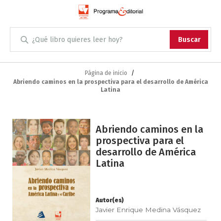
Administración
Buscar
Antropología
Skip
to
Página de inicio
Abriendo caminos en la prospectiva para el desarrollo de América
Content
Arqueología
Latina
Arquitectura
Saltar
Abriendo caminos en la
al
Arte
prospectiva para el
final
desarrollo de América
de
Artes escénicas
Latina
la
galería
Biología
de
imágenes
Autor(es)
Ciencias
Javier Enrique Medina Vásquez