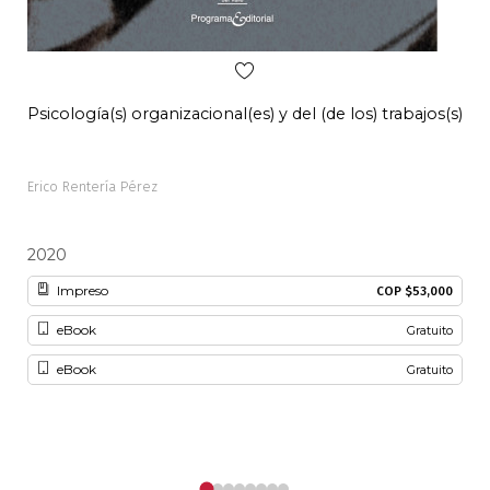
Psicología(s) organizacional(es) y del (de los) trabajos(s)
Pal
Erico Rentería Pérez
Alon
2020
20
Impreso
COP $53,000
eBook
Gratuito
eBook
Gratuito