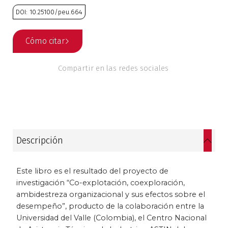
DOI: 10.25100/peu.664
Estudios culturales
Estudios editoriales
Cómo citar
Estudios regionales
Compartir en las redes sociales
Ética
Filosofía
Descripción
Finanzas
Física
Este libro es el resultado del proyecto de
investigación “Co-explotación, coexploración,
Género
ambidestreza organizacional y sus efectos sobre el
desempeño”, producto de la colaboración entre la
Geografía
Universidad del Valle (Colombia), el Centro Nacional