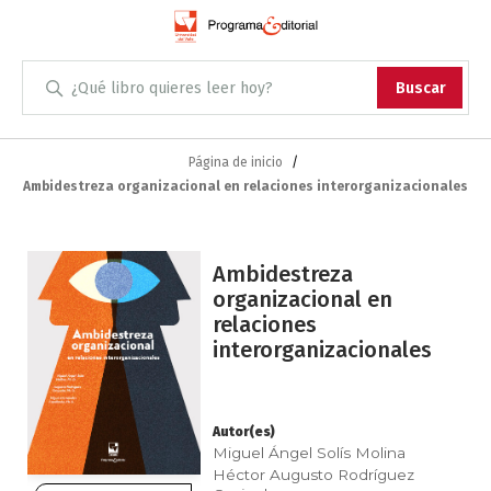
Administración
Buscar
Antropología
Skip
to
Página de inicio
Content
Ambidestreza organizacional en relaciones interorganizacionales
Arqueología
Arquitectura
Saltar
Ambidestreza
al
organizacional en
Arte
final
relaciones
de
interorganizacionales
Artes escénicas
la
galería
de
Biología
imágenes
Autor(es)
Miguel Ángel Solís Molina
Ciencias
Héctor Augusto Rodríguez