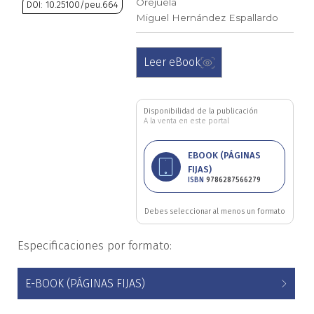
Orejuela
DOI: 10.25100/peu.664
Ciencia política
Miguel Hernández Espallardo
Saltar
al
Ciencias Sociales
Leer eBook
comienzo
de
Conflicto Armado
la
galería
Disponibilidad de la publicación
A la venta en este portal
Construcción de paz
de
imágenes
EBOOK (PÁGINAS
Derecho
FIJAS)
ISBN
9786287566279
Desarrollo
Debes seleccionar al menos un formato
Diseño
Especificaciones por formato:
Economía
E-BOOK (PÁGINAS FIJAS)
Educación