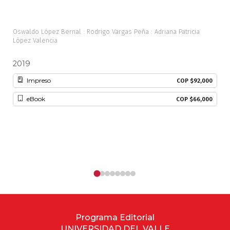
Oswaldo López Bernal : Rodrigo Vargas Peña : Adriana Patricia
Javi
López Valencia
2019
20
Impreso
COP $92,000
eBook
COP $66,000
Programa Editorial
UNIVERSIDAD DEL VALLE