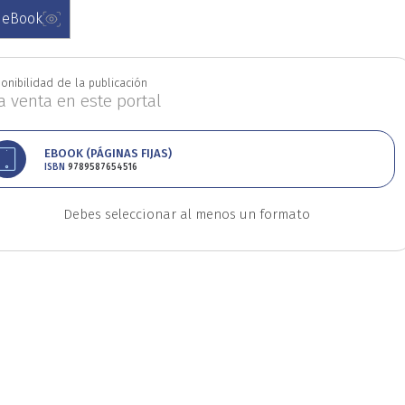
 eBook
Educación
Estudios
onibilidad de la publicación
oriales
Estudios regio
la venta en este portal
EBOOK (PÁGINAS FIJAS)
nanzas
Física
Géner
ISBN
9789587654516
Debes seleccionar al menos un formato
Ingeniería
Lenguas
Medicina
Medioambi
fico
Patrimonio
Pe