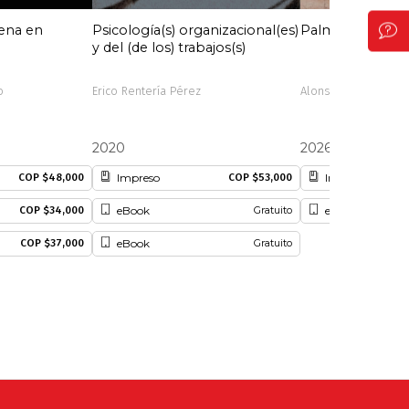
gena en
Psicología(s) organizacional(es)
Palmira
y del (de los) trabajos(s)
o
Erico Rentería Pérez
Alonso Valencia Lla
2020
2026
Impreso
Impreso
COP $48,000
COP $53,000
eBook
eBook (EPUB)
COP $34,000
Gratuito
eBook
COP $37,000
Gratuito