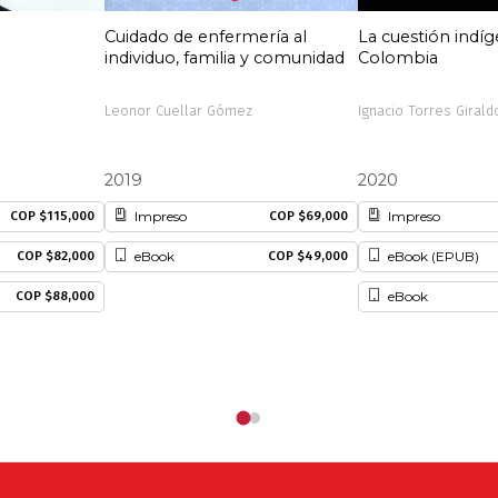
Cuidado de enfermería al
La cuestión indí
individuo, familia y comunidad
Colombia
Leonor Cuellar Gómez
Ignacio Torres Girald
2019
2020
Impreso
Impreso
COP $115,000
COP $69,000
eBook
eBook (EPUB)
COP $82,000
COP $49,000
eBook
COP $88,000