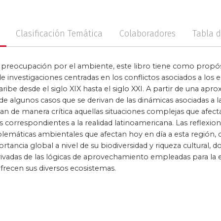
no
Posconflicto
Psico
Clasificación Temática
Colaboradores
Tabla 
l preocupación por el ambiente, este libro tiene como propó
de investigaciones centradas en los conflictos asociados a los 
ribe desde el siglo XIX hasta el siglo XXI. A partir de una apro
e algunos casos que se derivan de las dinámicas asociadas a l
n de manera crítica aquellas situaciones complejas que afectan
 correspondientes a la realidad latinoamericana. Las reflexio
blemáticas ambientales que afectan hoy en día a esta región, 
rtancia global a nivel de su biodiversidad y riqueza cultural
rivadas de las lógicas de aprovechamiento empleadas para la e
ofrecen sus diversos ecosistemas.