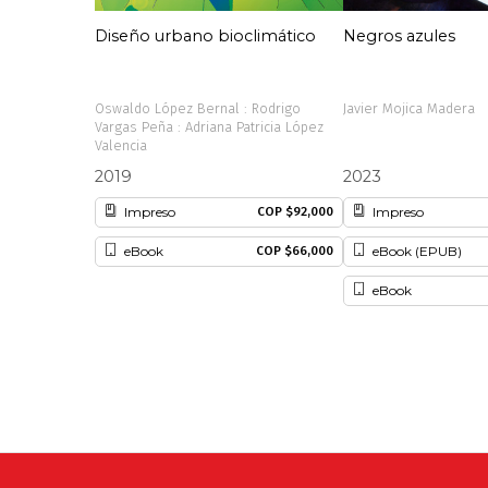
Diseño urbano bioclimático
Negros azules
Oswaldo López Bernal : Rodrigo
Javier Mojica Madera
Vargas Peña : Adriana Patricia López
Valencia
2019
2023
Impreso
Impreso
COP $92,000
eBook
eBook (EPUB)
COP $66,000
eBook