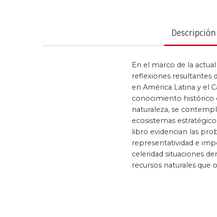
al
comienzo
Política y gobier
de
Descripción
la
galería
de
En el marco de la actua
imágenes
reflexiones resultantes 
en América Latina y el Ca
conocimiento histórico d
naturaleza, se contempla
ecosistemas estratégicos
libro evidencian las pro
representatividad e impo
celeridad situaciones de
recursos naturales que 