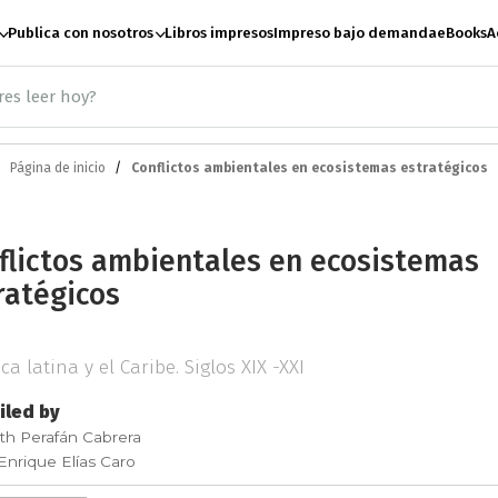
Publica con nosotros
Libros impresos
Impreso bajo demanda
eBooks
A
Página de inicio
Conflictos ambientales en ecosistemas estratégicos
ación
Antropología
A
flictos ambientales en ecosistemas
te
Artes escénicas
B
ratégicos
Ciencias Sociales
C
a latina y el Caribe. Siglos XIX -XXI
led by
h Perafán Cabrera
e paz
Derecho
Desar
Enrique Elías Caro