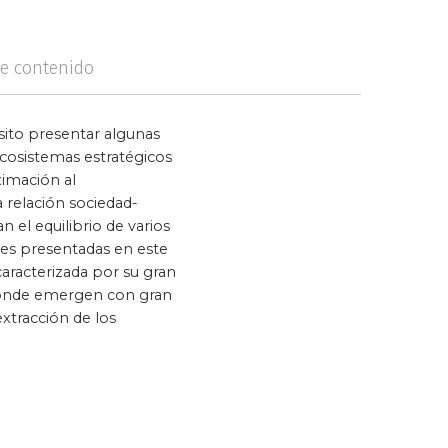
logía
Violencia
de contenido
sito presentar algunas
ecosistemas estratégicos
ximación al
a relación sociedad-
 el equilibrio de varios
nes presentadas en este
caracterizada por su gran
, donde emergen con gran
xtracción de los