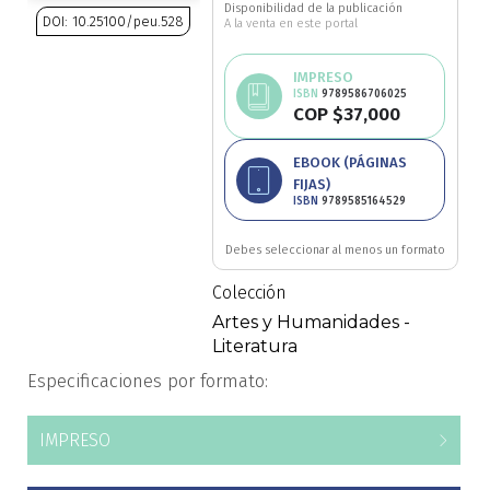
Disponibilidad de la publicación
DOI: 10.25100/peu.528
A la venta en este portal
Ciencia política
Saltar
IMPRESO
Ciencias Sociales
al
ISBN
9789586706025
comienzo
COP $37,000
de
Conflicto Armado
Avísame
la
EBOOK (PÁGINAS
disponibilidad
galería
FIJAS)
Construcción de paz
ISBN
9789585164529
de
imágenes
Derecho
Debes seleccionar al menos un formato
Colección
Desarrollo
Artes y Humanidades -
Literatura
Diseño
Especificaciones por formato:
Economía
IMPRESO
Educación