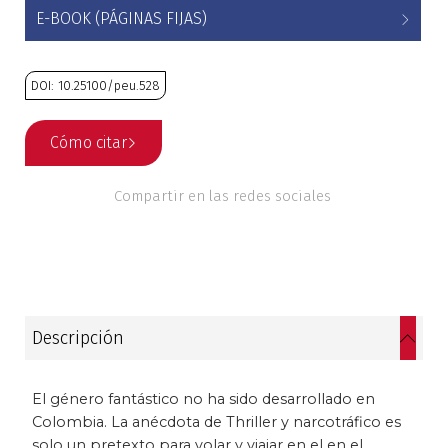
E-BOOK (PÁGINAS FIJAS)
Estudios culturales
Estudios editoriales
DOI: 10.25100/peu.528
Estudios regionales
Cómo citar
Ética
Compartir en las redes sociales
Filosofía
Finanzas
Física
Descripción
Género
El género fantástico no ha sido desarrollado en
Colombia. La anécdota de Thriller y narcotráfico es
Geografía
solo un pretexto para volar y viajar en el en el