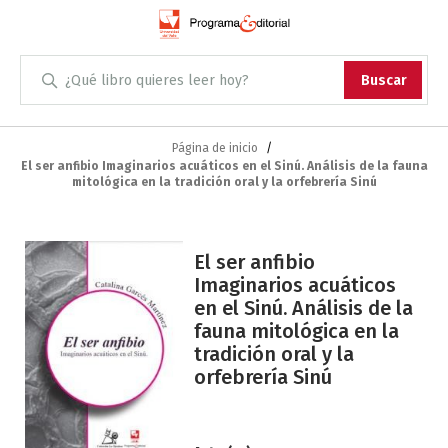
Administración
Buscar
Antropología
Skip
to
Página de inicio
El ser anfibio Imaginarios acuáticos en el Sinú. Análisis de la fauna
Content
Arqueología
mitológica en la tradición oral y la orfebrería Sinú
Arquitectura
Saltar
El ser anfibio
al
Arte
Imaginarios acuáticos
final
en el Sinú. Análisis de la
de
Artes escénicas
fauna mitológica en la
la
tradición oral y la
galería
Biología
orfebrería Sinú
de
imágenes
Ciencias