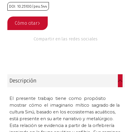
DOI: 10.25100/peu.544
Estudios culturales
Cómo citar
Estudios editoriales
Estudios regionales
Compartir en las redes sociales
Ética
Filosofía
Descripción
Finanzas
Física
El presente trabajo tiene como propósito
mostrar cómo el imaginario mítico sagrado de la
Género
cultura Sinú, basado en los ecosistemas acuáticos,
está presente en su arte narrativo y metalúrgico.
Esta relación se evidencia a partir de la orfebrería
Geografía