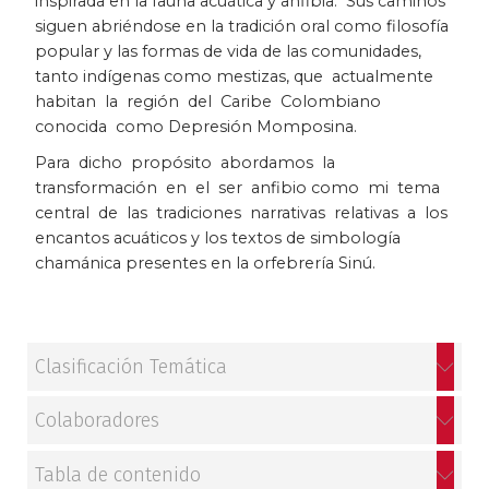
inspirada en la fauna acuática y anfibia. Sus caminos
siguen abriéndose en la tradición oral como filosofía
Historia
popular y las formas de vida de las comunidades,
tanto indígenas como mestizas, que actualmente
Ingeniería
habitan la región del Caribe Colombiano
conocida como Depresión Momposina.
Lenguas
Para dicho propósito abordamos la
transformación en el ser anfibio como mi tema
Literatura
central de las tradiciones narrativas relativas a los
encantos acuáticos y los textos de simbología
Matemáticas
chamánica presentes en la orfebrería Sinú.
Medicina
Medioambiente
Clasificación Temática
Música
Colaboradores
Narcotráfico
Tabla de contenido