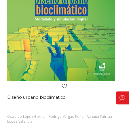
Diseño urbano bioclimático
Neg
Oswaldo López Bernal : Rodrigo Vargas Peña : Adriana Patricia
Javi
López Valencia