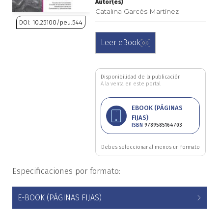
Autor(es)
Catalina Garcés Martínez
Ciencia política
DOI: 10.25100/peu.544
Ciencias Sociales
Saltar
Leer eBook
al
Conflicto Armado
comienzo
de
Disponibilidad de la publicación
la
A la venta en este portal
Construcción de paz
galería
de
EBOOK (PÁGINAS
Derecho
imágenes
FIJAS)
ISBN
9789585164703
Desarrollo
Debes seleccionar al menos un formato
Diseño
Especificaciones por formato:
Economía
E-BOOK (PÁGINAS FIJAS)
Educación