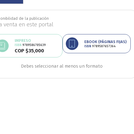
Educación
Estudios
onibilidad de la publicación
la venta en este portal
oriales
Estudios regio
IMPRESO
EBOOK (PÁGINAS FIJAS)
ISBN
9789586705639
ISBN
9789587657364
COP $35,000
nanzas
Física
Géner
Avísame
Debes seleccionar al menos un formato
disponibilidad
Ingeniería
Lenguas
Medicina
Medioambi
fico
Patrimonio
Pe