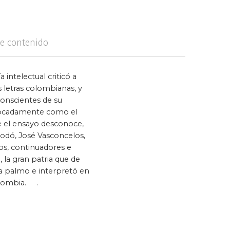
logía
Violencia
de contenido
 intelectual criticó a
 letras colombianas, y
 conscientes de su
ivocadamente como el
e el ensayo desconoce,
odó, José Vasconcelos,
os, continuadores e
 la gran patria que de
a palmo e interpretó en
olombia. .