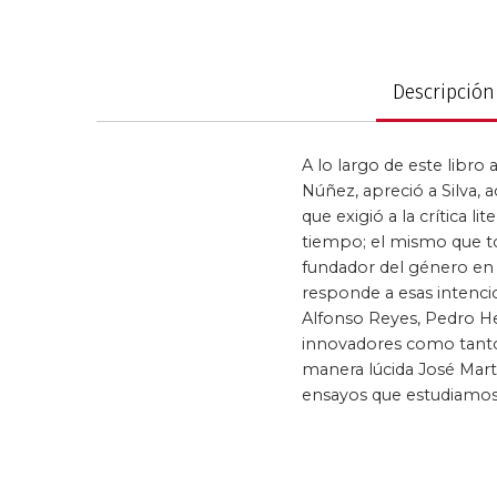
Saltar
al
Política y gobier
comienzo
de
Descripción
la
galería
de
A lo largo de este libro
imágenes
Núñez, apreció a Silva,
que exigió a la crítica l
tiempo; el mismo que t
fundador del género en 
responde a esas intenci
Alfonso Reyes, Pedro He
innovadores como tantos
manera lúcida José Mart
ensayos que estudiamos 