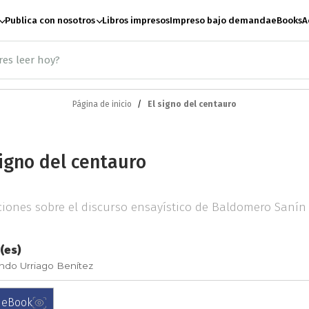
Publica con nosotros
Libros impresos
Impreso bajo demanda
eBooks
A
Página de inicio
El signo del centauro
ación
Antropología
A
signo del centauro
te
Artes escénicas
B
ciones sobre el discurso ensayístico de Baldomero Sanín
Ciencias Sociales
C
(es)
do Urriago Benítez
e paz
Derecho
Desar
 eBook