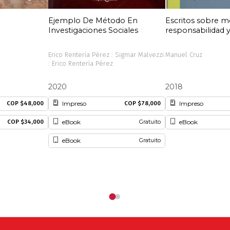
Ejemplo De Método En
Escritos sobre m
Investigaciones Sociales
responsabilidad 
Erico Rentería Pérez : Sigmar Malvezzi
Manuel Cruz
: Erico Rentería Pérez
2020
2018
Impreso
Impreso
COP $48,000
COP $78,000
eBook
eBook
COP $34,000
Gratuito
eBook
Gratuito