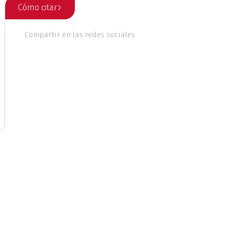
Cómo citar
 culturales
Compartir en las redes sociales
nales
Ética
o
Geografía
Literatura
ente
Música
riodismo