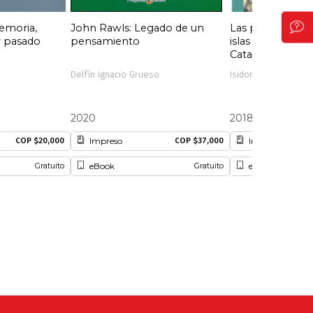
emoria,
John Rawls: Legado de un
Las plantas y su
y pasado
pensamiento
islas de Provide
Catalina
Delfín Ignacio Grueso
Isidoro Cabrera
2020
2018
Impreso
Impreso
COP $20,000
COP $37,000
eBook
eBook
Gratuito
Gratuito