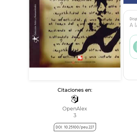
Economía
Disp
A 
Estudios edit
Filosofía
Fi
Historia
Citaciones en:
Matemáticas
OpenAlex
3
Narcotrá
DOI: 10.25100/peu.227