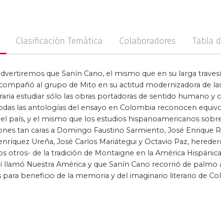
no
Posconflicto
Psico
Clasificación Temática
Colaboradores
Tabla 
 advertiremos que Sanín Cano, el mismo que en su larga travesía
 acompañó al grupo de Mito en su actitud modernizadora de las
iteraria estudiar sólo las obras portadoras de sentido humano y
odas las antologías del ensayo en Colombia reconocen equ
el país, y el mismo que los estudios hispanoamericanos sobr
ones tan caras a Domingo Faustino Sarmiento, José Enrique R
nríquez Ureña, José Carlos Mariátegui y Octavio Paz, hereder
 otros- de la tradición de Montaigne en la América Hispánica,
í llamó Nuestra América y que Sanín Cano recorrió de palmo 
para beneficio de la memoria y del imaginario literario de C