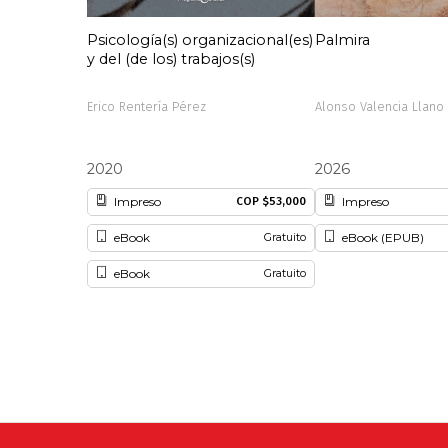
Psicología(s) organizacional(es)
Palmira
y del (de los) trabajos(s)
Erico Rentería Pérez
Alonso Valencia Llano
2020
2026
Impreso
Impreso
COP $53,000
eBook
eBook (EPUB)
Gratuito
eBook
Gratuito