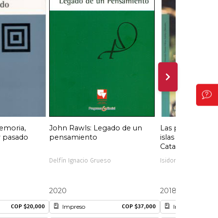
emoria,
John Rawls: Legado de un
Las plantas y su
y pasado
pensamiento
islas de Provide
Catalina
Delfín Ignacio Grueso
Isidoro Cabrera
2020
2018
Impreso
Impreso
COP $20,000
COP $37,000