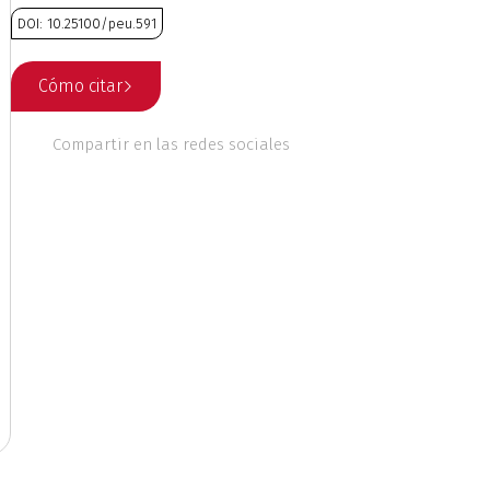
DOI: 10.25100/peu.591
 culturales
Cómo citar
nales
Ética
Compartir en las redes sociales
o
Geografía
Literatura
ente
Música
riodismo