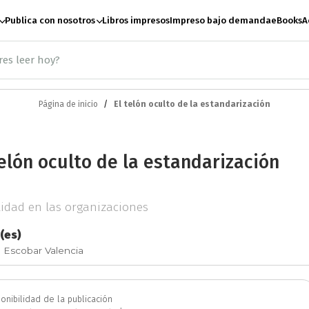
Publica con nosotros
Libros impresos
Impreso bajo demanda
eBooks
A
Página de inicio
El telón oculto de la estandarización
ación
Antropología
A
telón oculto de la estandarización
te
Artes escénicas
B
lidad en las organizaciones
Ciencias Sociales
C
(es)
 Escobar Valencia
e paz
Derecho
Desar
onibilidad de la publicación