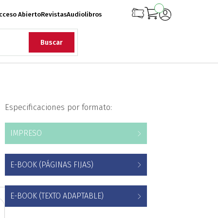
cceso Abierto
Revistas
Audiolibros
Buscar
rqueología
Especificaciones por formato:
iología
Ciencias
IMPRESO
onflicto Armado
E-BOOK (PÁGINAS FIJAS)
rollo
Diseño
E-BOOK (TEXTO ADAPTABLE)