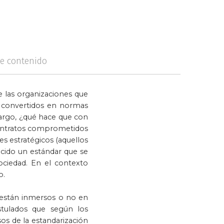
logía
Violencia
de contenido
de las organizaciones que
 convertidos en normas
argo, ¿qué hace que con
 contratos comprometidos
es estratégicos (aquellos
ecido un estándar que se
sociedad. En el contexto
o.
n están inmersos o no en
stulados que según los
os de la estandarización