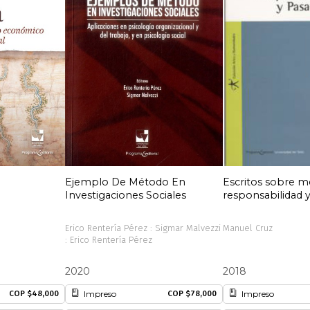
Ejemplo De Método En
Escritos sobre m
Investigaciones Sociales
responsabilidad 
Erico Rentería Pérez : Sigmar Malvezzi
Manuel Cruz
: Erico Rentería Pérez
2020
2018
Impreso
Impreso
COP $48,000
COP $78,000