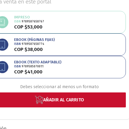
la venta en este portal
Educación
Estudios
IMPRESO
ISBN
9789587658767
COP $53,000
oriales
Estudios regio
EBOOK (PÁGINAS FIJAS)
ISBN
9789587658774
COP $38,000
nanzas
Física
Géner
EBOOK (TEXTO ADAPTABLE)
ISBN
9789585070011
COP $41,000
Ingeniería
Lenguas
Debes seleccionar al menos un formato
Medicina
Medioambi
AÑADIR AL CARRITO
fico
Patrimonio
Pe
ción