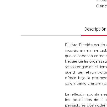
de
Cienc
imágenes
Política y gobier
Descripción
El libro El telón oculto
incursionan en mercado
que se conocen como ce
frecuencia las organiza
se sostengan en el tiemp
que dirigen el rumbo or
ofrece bajo la promesa 
colombiano una gran pr
La reflexión apunta a e
los postulados de la 
pensadores posmodernos 