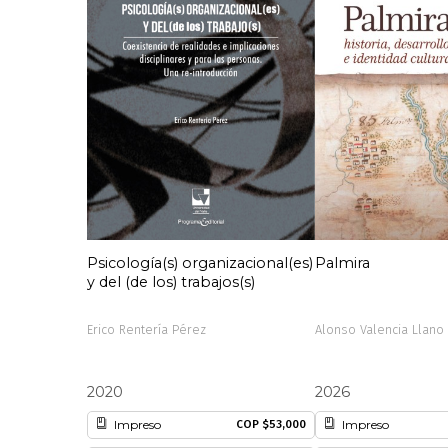
Psicología(s) organizacional(es)
Palmira
y del (de los) trabajos(s)
Erico Rentería Pérez
Alonso Valencia Llano
2020
2026
Impreso
Impreso
COP $53,000