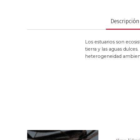
al
comienzo
Política y gobier
de
Descripción
la
galería
de
Los estuarios son ecosi
imágenes
tierra y las aguas dulce
heterogeneidad ambient