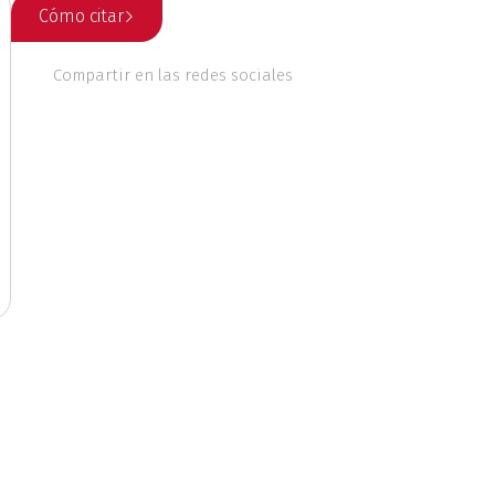
Cómo citar
 culturales
Compartir en las redes sociales
nales
Ética
o
Geografía
Literatura
ente
Música
riodismo