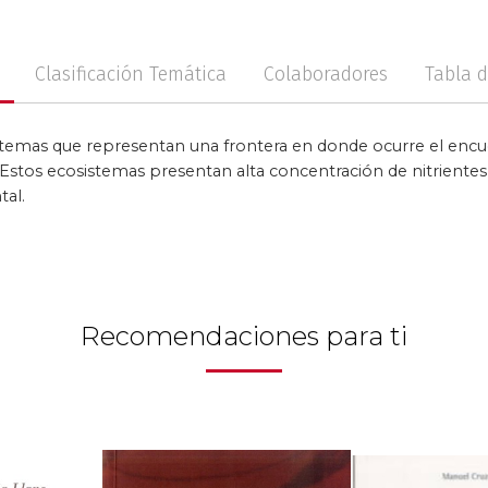
no
Posconflicto
Psico
Clasificación Temática
Colaboradores
Tabla 
stemas que representan una frontera en donde ocurre el encue
s. Estos ecosistemas presentan alta concentración de nitrientes
al.
Recomendaciones para ti