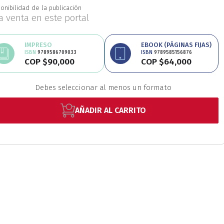
onibilidad de la publicación
Educación
Estudios
la venta en este portal
IMPRESO
EBOOK (PÁGINAS FIJAS)
oriales
Estudios regio
ISBN
9789586709033
ISBN
9789585156876
COP $90,000
COP $64,000
Debes seleccionar al menos un formato
nanzas
Física
Géner
AÑADIR AL CARRITO
Ingeniería
Lenguas
Medicina
Medioambi
fico
Patrimonio
Pe