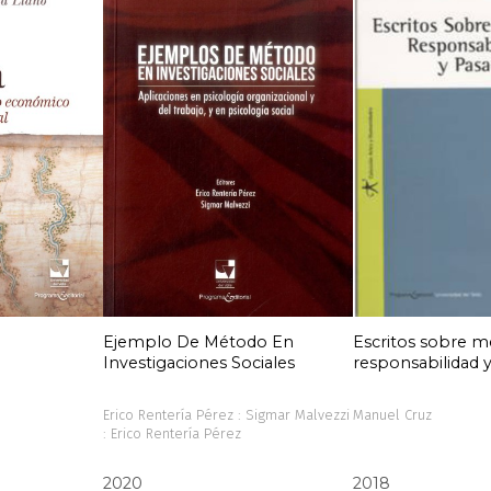
Ejemplo De Método En
Escritos sobre m
Investigaciones Sociales
responsabilidad 
Erico Rentería Pérez : Sigmar Malvezzi
Manuel Cruz
: Erico Rentería Pérez
2020
2018