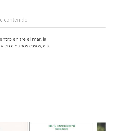
logía
Violencia
de contenido
ntro en tre el mar, la
 y en algunos casos, alta