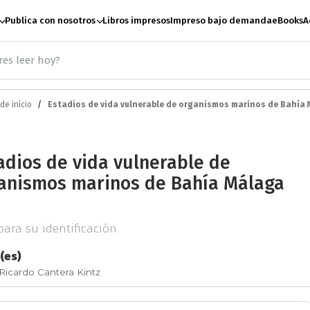
Publica con nosotros
Libros impresos
Impreso bajo demanda
eBooks
A
de inicio
Estadios de vida vulnerable de organismos marinos de Bahía
ación
Antropología
A
adios de vida vulnerable de
te
Artes escénicas
B
anismos marinos de Bahía Málaga
Ciencias Sociales
C
para su identificación
(es)
Ricardo Cantera Kintz
e paz
Derecho
Desar