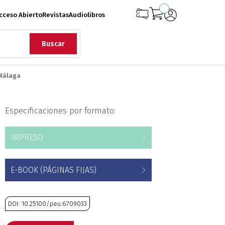
cceso Abierto
Revistas
Audiolibros
Buscar
 Málaga
rqueología
Especificaciones por formato:
iología
Ciencias
IMPRESO
onflicto Armado
E-BOOK (PÁGINAS FIJAS)
rollo
Diseño
DOI: 10.25100/peu.6709033