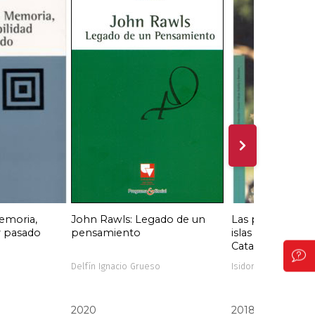
emoria,
John Rawls: Legado de un
Las plantas y su
y pasado
pensamiento
islas de Provide
Catalina
Delfín Ignacio Grueso
Isidoro Cabrera
2020
2018