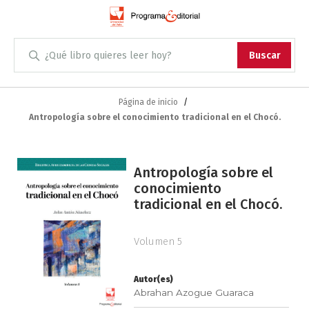
Administración
Buscar
Antropología
Skip
to
Página de inicio
Content
Antropología sobre el conocimiento tradicional en el Chocó.
Arqueología
Arquitectura
Saltar
Antropología sobre el
al
conocimiento
Arte
final
tradicional en el Chocó.
de
Artes escénicas
la
galería
Volumen 5
de
Biología
imágenes
Autor(es)
Ciencias
Abrahan Azogue Guaraca