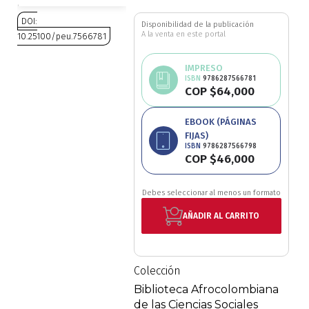
Ciencia política
DOI:
Disponibilidad de la publicación
A la venta en este portal
10.25100/peu.7566781
Ciencias Sociales
Saltar
IMPRESO
al
ISBN
9786287566781
Conflicto Armado
COP $64,000
comienzo
de
Construcción de paz
EBOOK (PÁGINAS
la
FIJAS)
galería
ISBN
9786287566798
de
Derecho
COP $46,000
imágenes
Desarrollo
Debes seleccionar al menos un formato
AÑADIR AL CARRITO
Diseño
Economía
Colección
Biblioteca Afrocolombiana
Educación
de las Ciencias Sociales