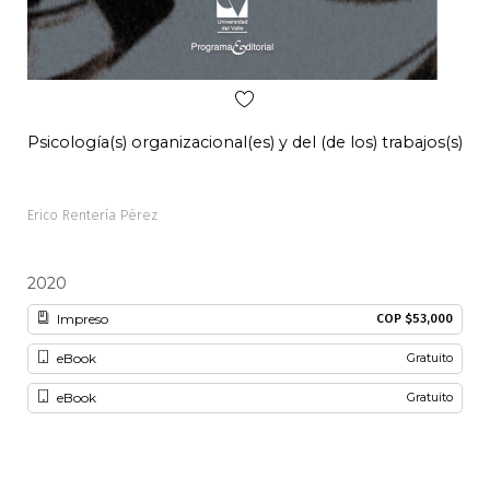
Psicología(s) organizacional(es) y del (de los) trabajos(s)
Pal
Erico Rentería Pérez
Alon
2020
20
Impreso
COP $53,000
eBook
Gratuito
eBook
Gratuito