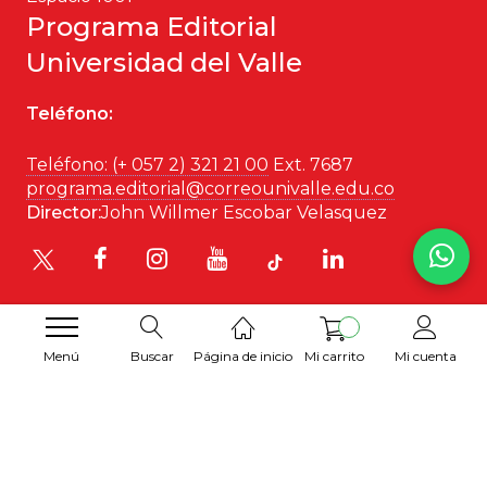
Programa Editorial
Universidad del Valle
Teléfono:
Teléfono: (+ 057 2) 321 21 00
Ext. 7687
programa.editorial@correounivalle.edu.co
Director:
John Willmer Escobar Velasquez
Menú
Buscar
Página de inicio
Mi carrito
Mi cuenta
Desarrollado por
Hipertexto SAS
. 2026 © Todos los
derechos reservados.