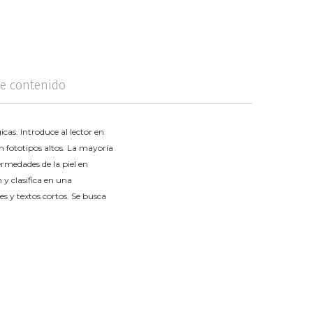
logía
Violencia
de contenido
cas. Introduce al lector en
n fototipos altos. La mayoría
ermedades de la piel en
 y clasifica en una
s y textos cortos. Se busca