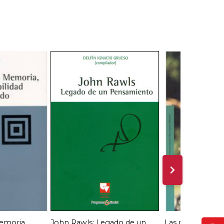
emoria,
John Rawls: Legado de un
Las plantas y su