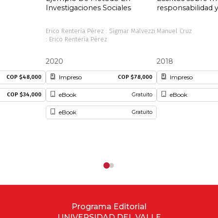
Investigaciones Sociales
responsabilidad 
Erico Rentería Pérez : Sigmar Malvezzi
Manuel Cruz
: Erico Rentería Pérez
2020
2018
Impreso
Impreso
COP $48,000
COP $78,000
eBook
eBook
COP $34,000
Gratuito
eBook
Gratuito
Programa Editorial
UNIVERSIDAD DEL VALLE