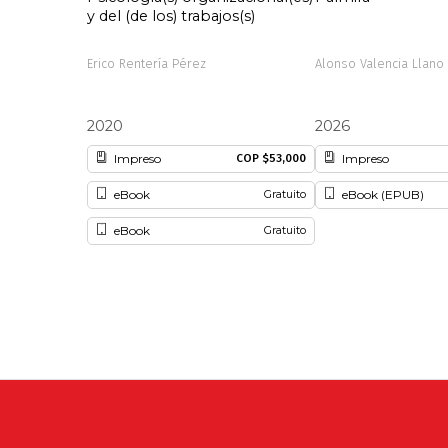
y del (de los) trabajos(s)
Erico Rentería Pérez
Alonso Valencia Llano
2020
2026
Impreso
Impreso
COP $53,000
eBook
eBook (EPUB)
Gratuito
eBook
Gratuito