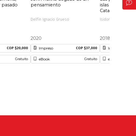
y pasado
pensamiento
islas de Provide
Catalina
Delfín Ignacio Grueso
Isidoro Cabrera
2020
2018
Impreso
Impreso
COP $20,000
COP $37,000
eBook
eBook
Gratuito
Gratuito