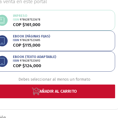
la venta en este portal
Educación
Estudios
IMPRESO
ISBN
9786287523678
COP $161,000
oriales
Estudios regio
EBOOK (PÁGINAS FIJAS)
ISBN
9786287523685
COP $115,000
nanzas
Física
Géner
EBOOK (TEXTO ADAPTABLE)
ISBN
9786287523692
COP $124,000
Ingeniería
Lenguas
Debes seleccionar al menos un formato
Medicina
Medioambi
AÑADIR AL CARRITO
fico
Patrimonio
Pe
ción