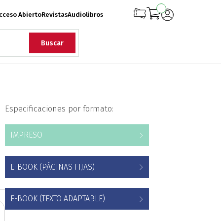
cceso Abierto
Revistas
Audiolibros
Buscar
rqueología
Especificaciones por formato:
iología
Ciencias
IMPRESO
onflicto Armado
E-BOOK (PÁGINAS FIJAS)
rollo
Diseño
E-BOOK (TEXTO ADAPTABLE)