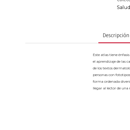
al
Salu
comienzo
Política y gobier
de
la
galería
Descripción
de
imágenes
Este atlas tiene énfasi
el aprendizaje de las 
de los textos dermatol
personas con fototipos
forma ordenada diversa
llegar al lector de una