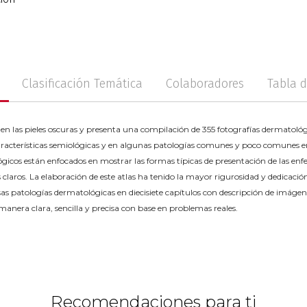
d
no
Posconflicto
Psico
Clasificación Temática
Colaboradores
Tabla 
s en las pieles oscuras y presenta una compilación de 355 fotografías dermatológi
características semiológicas y en algunas patologías comunes y poco comunes e
ógicos están enfocados en mostrar las formas típicas de presentación de las enf
 claros. La elaboración de este atlas ha tenido la mayor rigurosidad y dedicación
s patologías dermatológicas en diecisiete capítulos con descripción de imágene
 manera clara, sencilla y precisa con base en problemas reales.
Recomendaciones para ti