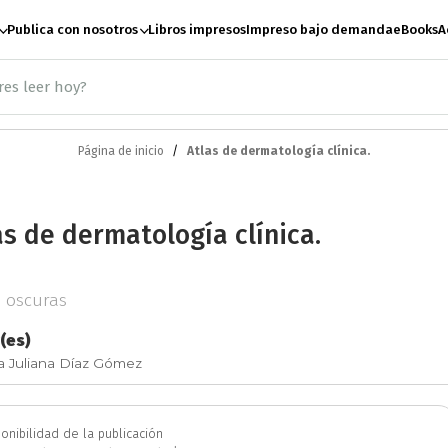
Publica con nosotros
Libros impresos
Impreso bajo demanda
eBooks
A
Página de inicio
Atlas de dermatología clínica.
ación
Antropología
A
as de dermatología clínica.
te
Artes escénicas
B
s oscuras
Ciencias Sociales
C
(es)
a Juliana Díaz Gómez
e paz
Derecho
Desar
onibilidad de la publicación