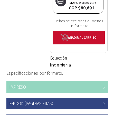
ISBN
9789585074439
Estudios culturales
COP $80,691
Estudios editoriales
Debes seleccionar al menos
un formato
Estudios regionales
AÑADIR AL CARRITO
Ética
Colección
Filosofía
Ingeniería
Finanzas
Especificaciones por formato:
Física
IMPRESO
Género
E-BOOK (PÁGINAS FIJAS)
Geografía