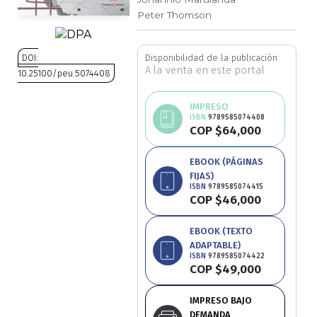
Peter Thomson
Ciencia política
Ciencias Sociales
DOI:
Disponibilidad de la publicación
A la venta en este portal
10.25100/peu.5074408
Conflicto Armado
Saltar
IMPRESO
al
ISBN
9789585074408
Construcción de paz
COP $64,000
comienzo
de
Derecho
EBOOK (PÁGINAS
la
FIJAS)
galería
ISBN
9789585074415
de
Desarrollo
COP $46,000
imágenes
Diseño
EBOOK (TEXTO
ADAPTABLE)
ISBN
9789585074422
Economía
COP $49,000
Educación
IMPRESO BAJO
DEMANDA