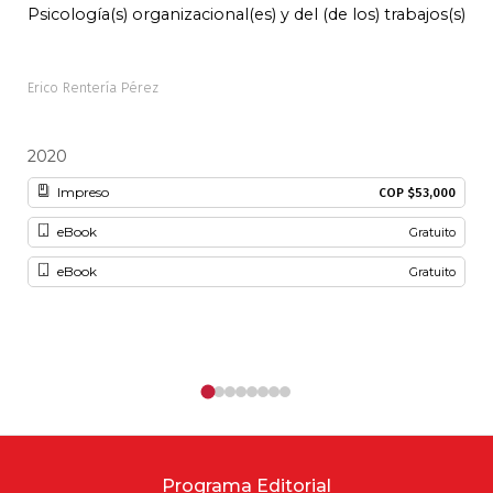
Psicología(s) organizacional(es) y del (de los) trabajos(s)
Pal
Erico Rentería Pérez
Alon
2020
20
Impreso
COP $53,000
eBook
Gratuito
eBook
Gratuito
Programa Editorial