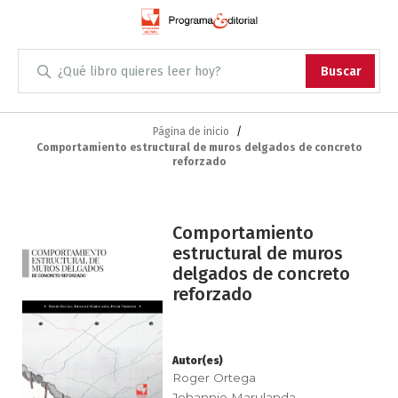
Administración
Buscar
Antropología
Skip
to
Página de inicio
Comportamiento estructural de muros delgados de concreto
Content
Arqueología
reforzado
Arquitectura
Saltar
Comportamiento
al
Arte
estructural de muros
final
delgados de concreto
de
Artes escénicas
reforzado
la
galería
Biología
de
imágenes
Autor(es)
Ciencias
Roger Ortega
Johannio Marulanda