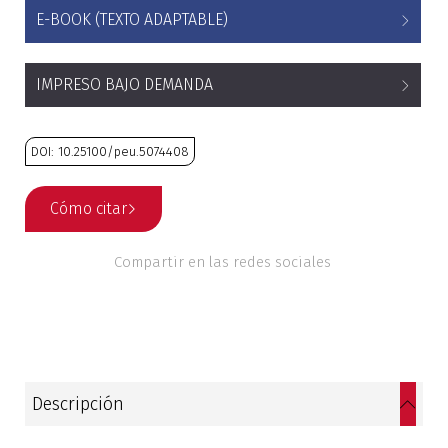
E-BOOK (TEXTO ADAPTABLE)
Historia
Ingeniería
IMPRESO BAJO DEMANDA
Lenguas
DOI: 10.25100/peu.5074408
Literatura
Cómo citar
Matemáticas
Compartir en las redes sociales
Medicina
Medioambiente
Música
Descripción
Narcotráfico