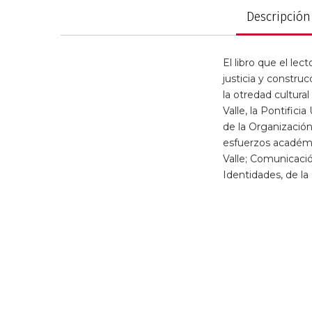
Descripción
El libro que el le
justicia y construc
la otredad cultura
Valle, la Pontific
de la Organizació
esfuerzos académic
Valle; Comunicació
Identidades, de l