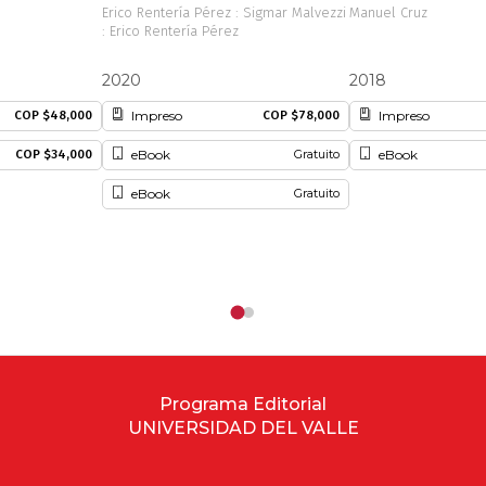
Erico Rentería Pérez : Sigmar Malvezzi
Manuel Cruz
: Erico Rentería Pérez
2020
2018
Impreso
Impreso
COP $48,000
COP $78,000
eBook
eBook
COP $34,000
Gratuito
eBook
Gratuito
Programa Editorial
UNIVERSIDAD DEL VALLE