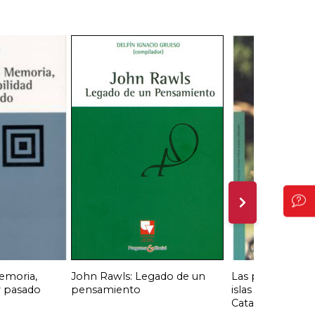
emoria,
John Rawls: Legado de un
Las plantas y su
y pasado
pensamiento
islas de Provide
Catalina