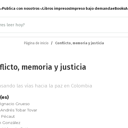
Publica con nosotros
Libros impresos
Impreso bajo demanda
eBooks
A
Página de inicio
Conflicto, memoria y justicia
ación
Antropología
A
flicto, memoria y justicia
te
Artes escénicas
B
sando las vías hacia la paz en Colombia
Ciencias Sociales
C
(es)
 Ignacio Grueso
 Andrés Tobar Tovar
e paz
Derecho
Desar
 Pécaut
n González