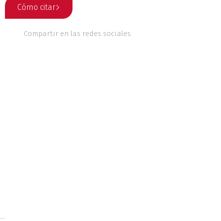
Cómo citar
 culturales
Compartir en las redes sociales
nales
Ética
o
Geografía
Literatura
ente
Música
riodismo