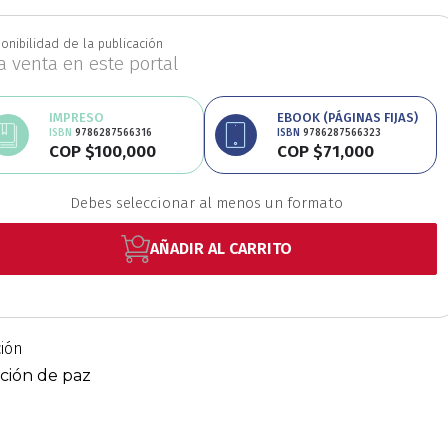
onibilidad de la publicación
no
Posconflicto
Psico
la venta en este portal
IMPRESO
EBOOK (PÁGINAS FIJAS)
ISBN
9786287566316
ISBN
9786287566323
COP $100,000
COP $71,000
Debes seleccionar al menos un formato
AÑADIR AL CARRITO
ción
ción de paz