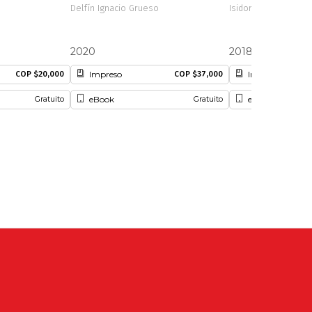
Delfín Ignacio Grueso
Isidoro Cabrera
2020
2018
Impreso
Impreso
COP $20,000
COP $37,000
eBook
eBook
Gratuito
Gratuito