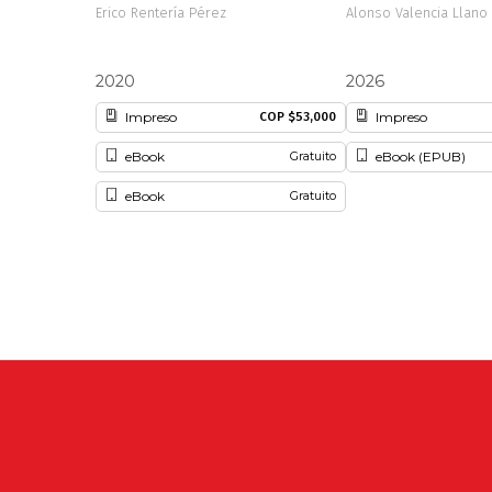
Erico Rentería Pérez
Alonso Valencia Llano
2020
2026
Impreso
Impreso
COP $53,000
eBook
eBook (EPUB)
Gratuito
eBook
Gratuito