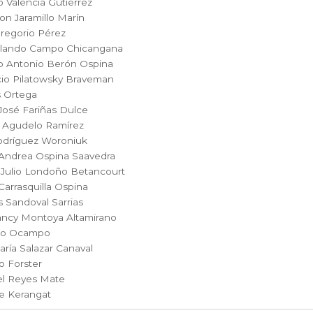
o Valencia Gutierrez
Educación
Estudios
son Jaramillo Marín
regorio Pérez
olando Campo Chicangana
o Antonio Berón Ospina
oriales
Estudios regio
io Pilatowsky Braveman
s Ortega
José Fariñas Dulce
 Agudelo Ramírez
nanzas
Física
Géner
odríguez Woroniuk
Andrea Ospina Saavedra
 Julio Londoño Betancourt
Ingeniería
Lenguas
Carrasquilla Ospina
 Sandoval Sarrias
ancy Montoya Altamirano
go Ocampo
Medicina
Medioambi
ría Salazar Canaval
o Forster
l Reyes Mate
fico
Patrimonio
Pe
e Kerangat