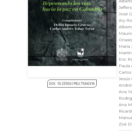
Albert
Economía
Jeffer
José G
Ary R
Albert
Estudios edit
Mauric
Onasi
María 
Martín
Filosofía
Fi
Eric R
Paula 
Carlos
Historia
Jesús 
DOI: 10.25100/PEU.7566316
Andrés
Ana Y
Saltar
Rodri
Matemáticas
al
Ana Ma
comienzo
Ricard
de
Manue
la
Narcotrá
Zoé D
galería