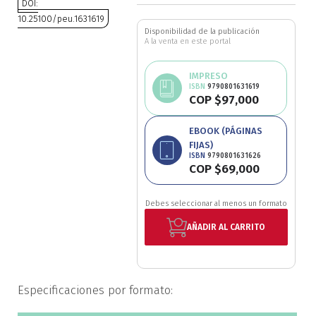
DOI:
Ciencia política
10.25100/peu.1631619
Disponibilidad de la publicación
A la venta en este portal
Saltar
Ciencias Sociales
al
IMPRESO
comienzo
Conflicto Armado
ISBN
9790801631619
de
COP $97,000
la
galería
Construcción de paz
EBOOK (PÁGINAS
de
FIJAS)
imágenes
ISBN
9790801631626
Derecho
COP $69,000
Desarrollo
Debes seleccionar al menos un formato
AÑADIR AL CARRITO
Diseño
Economía
Especificaciones por formato:
Educación