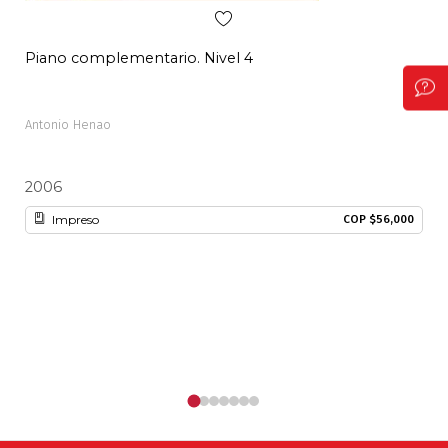
Piano complementario. Nivel 4
350
Antonio Henao
Sve
2006
20
Impreso
COP $56,000