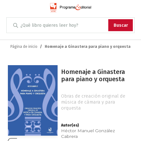
Administración
Buscar
Antropología
Skip
to
Página de inicio
Homenaje a Ginastera para piano y orquesta
Content
Arqueología
Saltar
Arquitectura
Homenaje a Ginastera
al
para piano y orquesta
final
Arte
de
la
Obras de creación original de
Artes escénicas
música de cámara y para
galería
orquesta
de
imágenes
Biología
Autor(es)
Héctor Manuel González
Ciencias
Cabrera