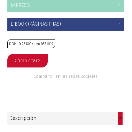
IMPRESO
Estudios culturales
Estudios editoriales
E-BOOK (PÁGINAS FIJAS)
Estudios regionales
DOI: 10.25100/peu.1631619
Ética
Cómo citar
Filosofía
Compartir en las redes sociales
Finanzas
Física
Género
Descripción
Geografía