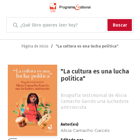
Administración
Buscar
Antropología
Skip
to
Página de inicio
"La cultura es una lucha política"
Content
Arqueología
Saltar
Arquitectura
"La cultura es una lucha
al
política"
final
Arte
de
la
Biografía testimonial de Alicia
Artes escénicas
Camacho Garcés una luchadora
galería
antirracista
de
imágenes
Biología
Autor(es)
Alicia Camacho Garcés
Ciencias