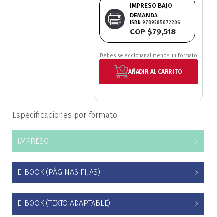
IMPRESO BAJO
Estudios culturales
DEMANDA
ISBN
9789585072206
COP $79,518
Estudios editoriales
Debes seleccionar al menos un formato
Estudios regionales
AÑADIR AL CARRITO
Ética
Filosofía
Especificaciones por formato:
Finanzas
IMPRESO
Física
E-BOOK (PÁGINAS FIJAS)
Género
E-BOOK (TEXTO ADAPTABLE)
Geografía