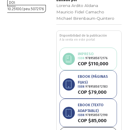
Editado por
DOI:
Lorena Ardito Aldana
Ciencia política
10.25100/peu.5072176
Mauricio Fidel Camacho
Michael Birenbaum-Quintero
Saltar
Ciencias Sociales
al
comienzo
Disponibilidad de la publicación
Conflicto Armado
de
A la venta en este portal
la
Construcción de paz
galería
IMPRESO
de
ISBN
9789585072176
COP $110,000
imágenes
Derecho
EBOOK (PÁGINAS
Desarrollo
FIJAS)
ISBN
9789585072183
COP $79,000
Diseño
EBOOK (TEXTO
Economía
ADAPTABLE)
ISBN
9789585072190
COP $85,000
Educación