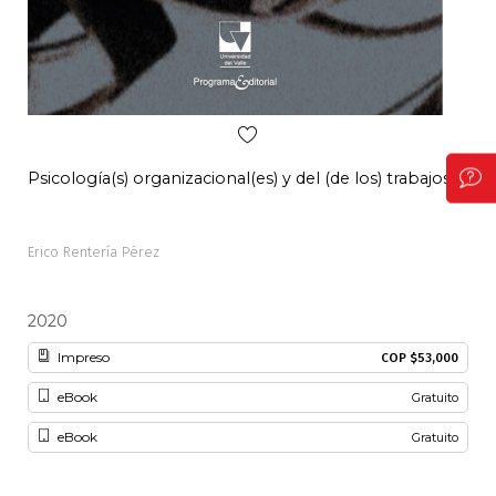
Psicología(s) organizacional(es) y del (de los) trabajos(s)
Pal
Erico Rentería Pérez
Alon
2020
20
Impreso
COP $53,000
eBook
Gratuito
eBook
Gratuito