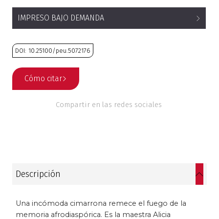
Historia
IMPRESO BAJO DEMANDA
Ingeniería
DOI: 10.25100/peu.5072176
Lenguas
Cómo citar
Literatura
Compartir en las redes sociales
Matemáticas
Medicina
Medioambiente
Descripción
Música
Una incómoda cimarrona remece el fuego de la
Narcotráfico
memoria afrodiaspórica. Es la maestra Alicia