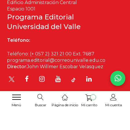
Edificio Administración Central
Espacio 1001
Programa Editorial
Universidad del Valle
Teléfono:
Teléfono: (+ 057 2) 321 21 00
Ext. 7687
programa.editorial@correounivalle.edu.co
Director:
John Willmer Escobar Velasquez
Menú
Buscar
Página de inicio
Mi carrito
Mi cuenta
Desarrollado por
Hipertexto SAS
. 2026 © Todos los
derechos reservados.