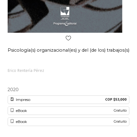
Psicología(s) organizacional(es) y del (de los) trabajos(s)
Pal
Erico Rentería Pérez
Alon
2020
20
Impreso
COP $53,000
eBook
Gratuito
eBook
Gratuito