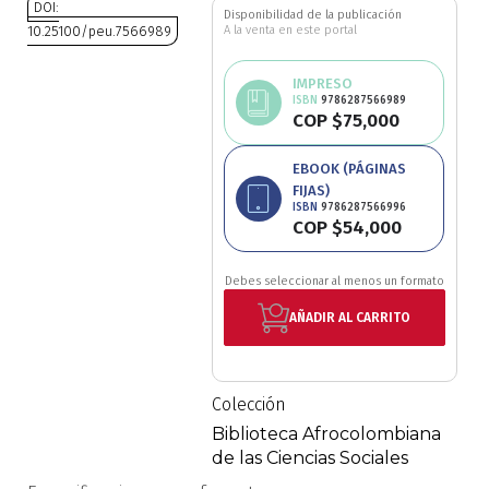
DOI:
Disponibilidad de la publicación
Ciencia política
10.25100/peu.7566989
A la venta en este portal
Saltar
Ciencias Sociales
IMPRESO
al
ISBN
9786287566989
COP $75,000
comienzo
Conflicto Armado
de
la
EBOOK (PÁGINAS
Construcción de paz
FIJAS)
galería
ISBN
9786287566996
de
COP $54,000
imágenes
Derecho
Debes seleccionar al menos un formato
Desarrollo
AÑADIR AL CARRITO
Diseño
Colección
Economía
Biblioteca Afrocolombiana
de las Ciencias Sociales
Educación