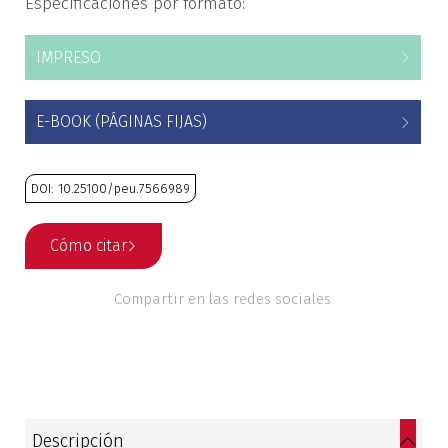
Especificaciones por formato:
Estudios culturales
IMPRESO
Estudios editoriales
E-BOOK (PÁGINAS FIJAS)
Estudios regionales
Ética
DOI: 10.25100/peu.7566989
Filosofía
Cómo citar
Finanzas
Compartir en las redes sociales
Física
Género
Geografía
Descripción