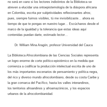
no será en vano si los lectores indistintos de la Biblioteca se
atreven a elucidar una ontoepistemología de la diáspora africana
Patrimonio
en Colombia, escrita por subjetividades reflexionantes afros;
pues, siempre fuimos visibles, tú me invisibilizaste… ahora es
Periodismo
tiempo de que te pongas en nuestro lugar… Escúchanos desde el
marco de la igualdad y la tolerancia que estas ideas aquí
Política y gobierno
contenidas puedan darte, estimado lector…
Posconflicto
Dr. William Mina Aragón, profesor Universidad del Cauca
Psicología
La Biblioteca Afrocolombiana de las Ciencias Sociales representa
un logro enorme de corte político-epistémico en la medida que
comienza a codificar la producción intelectual escrita de uno de
Violencia
los más importantes escenarios de pensamiento y política negra,
del rico y diverso mundo afrocolombiano, desde su costa Caribe y
la gran comarca del Pacífico, hasta los valles interandinos,
los territorios afroandinos y afroamazónicos, y los espacios
urbanos de la afrocolombianidad.