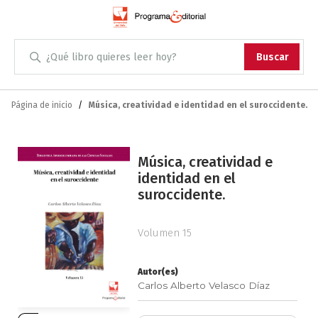
Administración
Buscar
Antropología
Skip
to
Página de inicio
Música, creatividad e identidad en el suroccidente.
Content
Arqueología
Saltar
Arquitectura
Música, creatividad e
al
identidad en el
final
suroccidente.
Arte
de
la
Artes escénicas
galería
Volumen 15
de
imágenes
Biología
Autor(es)
Carlos Alberto Velasco Díaz
Ciencias