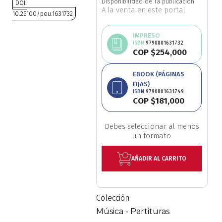
Disponibilidad de la publicación
DOI:
A la venta en este portal
Ciencia política
10.25100/peu.1631732
Saltar
IMPRESO
Ciencias Sociales
al
ISBN
9790801631732
COP $254,000
comienzo
Conflicto Armado
de
EBOOK (PÁGINAS
la
FIJAS)
Construcción de paz
galería
ISBN
9790801631749
de
COP $181,000
imágenes
Derecho
Debes seleccionar al menos
un formato
Desarrollo
AÑADIR AL CARRITO
Diseño
Economía
Colección
Educación
Música - Partituras