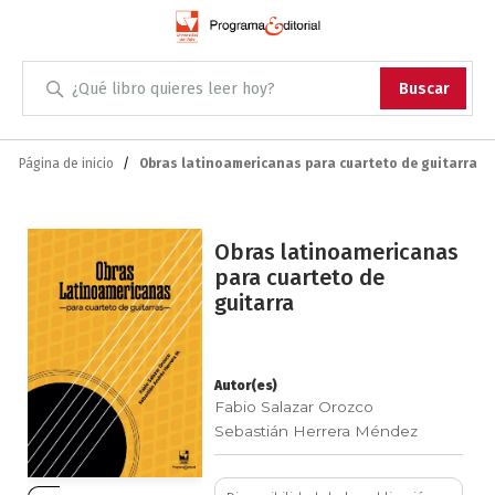
Administración
Buscar
Antropología
Skip
to
Página de inicio
Obras latinoamericanas para cuarteto de guitarra
Content
Arqueología
Saltar
Arquitectura
Obras latinoamericanas
al
para cuarteto de
final
guitarra
Arte
de
la
Artes escénicas
galería
de
Autor(es)
Fabio Salazar Orozco
imágenes
Biología
Sebastián Herrera Méndez
Ciencias