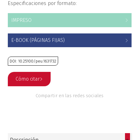
Especificaciones por formato:
Estudios culturales
IMPRESO
Estudios editoriales
Estudios regionales
E-BOOK (PÁGINAS FIJAS)
Ética
DOI: 10.25100/peu.1631732
Filosofía
Cómo citar
Finanzas
Compartir en las redes sociales
Física
Género
Geografía