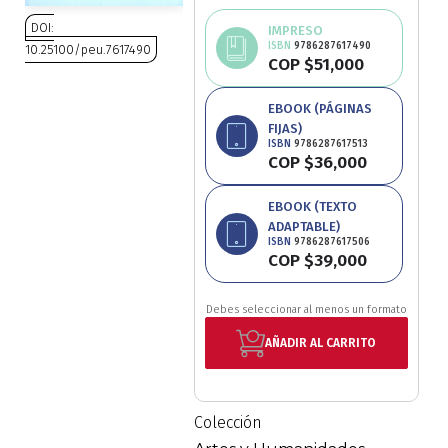
Ciencia política
DOI:
IMPRESO
ISBN
9786287617490
10.25100/peu.7617490
COP $51,000
Ciencias Sociales
Saltar
EBOOK (PÁGINAS
al
Conflicto Armado
FIJAS)
comienzo
ISBN
9786287617513
de
COP $36,000
Construcción de paz
la
galería
EBOOK (TEXTO
de
Derecho
ADAPTABLE)
imágenes
ISBN
9786287617506
COP $39,000
Desarrollo
Debes seleccionar al menos un formato
Diseño
AÑADIR AL CARRITO
Economía
Colección
Educación