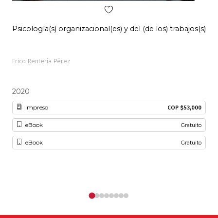
Psicología(s) organizacional(es) y del (de los) trabajos(s)
Pal
Erico Rentería Pérez
Alon
2020
20
Impreso
COP $53,000
eBook
Gratuito
eBook
Gratuito