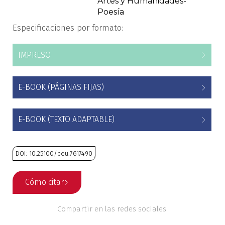
Artes y Humanidades-
Poesía
Estudios culturales
Especificaciones por formato:
Estudios editoriales
IMPRESO
Estudios regionales
E-BOOK (PÁGINAS FIJAS)
Ética
Filosofía
E-BOOK (TEXTO ADAPTABLE)
Finanzas
DOI: 10.25100/peu.7617490
Física
Cómo citar
Género
Compartir en las redes sociales
Geografía