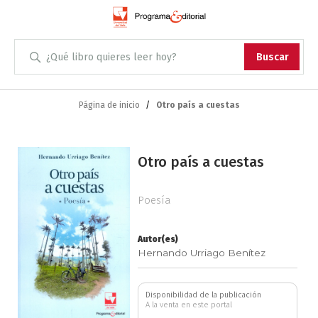
Administración
Buscar
Antropología
Skip
to
Página de inicio
Otro país a cuestas
Content
Arqueología
Saltar
Arquitectura
Otro país a cuestas
al
final
Arte
de
Poesía
la
Artes escénicas
galería
Autor(es)
de
Hernando Urriago Benítez
imágenes
Biología
Disponibilidad de la publicación
Ciencias
A la venta en este portal