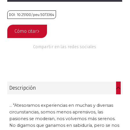
Historia
DOI: 10.25100/peu.5073364
Ingeniería
Cómo citar
Lenguas
Compartir en las redes sociales
Literatura
Matemáticas
Medicina
Descripción
Medioambiente
... "Atesoramos experiencias en muchas y diversas
Música
circunstancias, somos menos aprensivos, las
pasiones se moderan, nos volvemos más serenos.
Narcotráfico
No digamos que ganamos en sabiduría, pero se nos