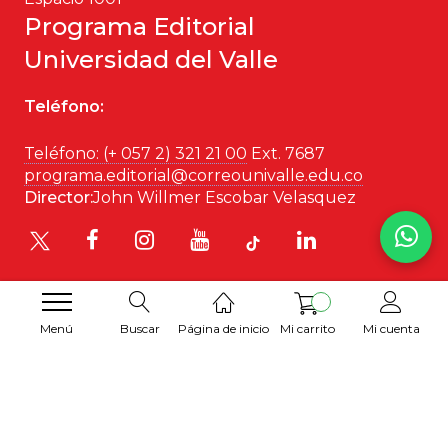
Programa Editorial
Universidad del Valle
Teléfono:
Teléfono: (+ 057 2) 321 21 00
Ext. 7687
programa.editorial@correounivalle.edu.co
Director:
John Willmer Escobar Velasquez
Menú
Buscar
Página de inicio
Mi carrito
Mi cuenta
Desarrollado por
Hipertexto SAS
. 2026 © Todos los
derechos reservados.