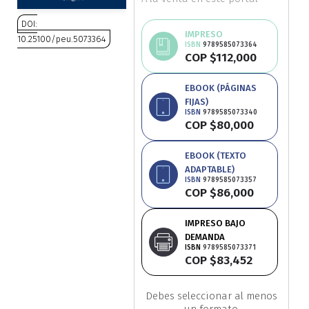
Ciencia política
DOI:
IMPRESO
10.25100/peu.5073364
ISBN
9789585073364
Ciencias Sociales
COP $112,000
Saltar
Avísame
al
Conflicto Armado
EBOOK (PÁGINAS
disponibilidad
comienzo
FIJAS)
de
ISBN
9789585073340
Construcción de paz
COP $80,000
la
galería
Derecho
EBOOK (TEXTO
de
ADAPTABLE)
imágenes
ISBN
9789585073357
Desarrollo
COP $86,000
IMPRESO BAJO
Diseño
DEMANDA
ISBN
9789585073371
Economía
COP $83,452
Educación
Debes seleccionar al menos