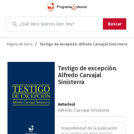
Administración
Buscar
Antropología
Skip
to
Página de inicio
Testigo de excepción. Alfredo Carvajal Sinisterra
Content
Arqueología
Saltar
Arquitectura
Testigo de excepción.
al
Alfredo Carvajal
final
Sinisterra
Arte
de
la
Artes escénicas
galería
de
Autor(es)
Alfredo Carvajal Sinisterra
imágenes
Biología
Ciencias
Disponibilidad de la publicación
A la venta en este portal