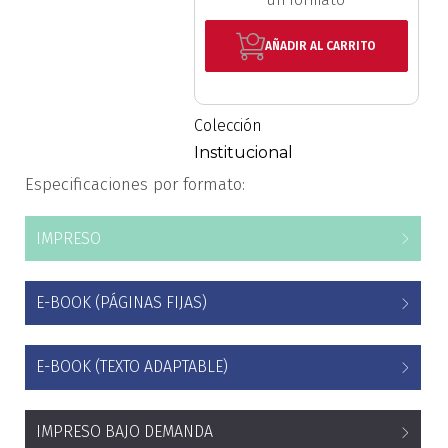
un formato
Estudios culturales
AÑADIR AL CARRITO
Estudios editoriales
Colección
Estudios regionales
Institucional
Ética
Especificaciones por formato:
Filosofía
IMPRESO
Finanzas
E-BOOK (PÁGINAS FIJAS)
Física
E-BOOK (TEXTO ADAPTABLE)
Género
Geografía
IMPRESO BAJO DEMANDA