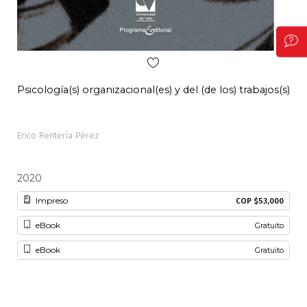
Psicología(s) organizacional(es) y del (de los) trabajos(s)
Pal
Erico Rentería Pérez
Alon
2020
20
Impreso
COP $53,000
eBook
Gratuito
eBook
Gratuito