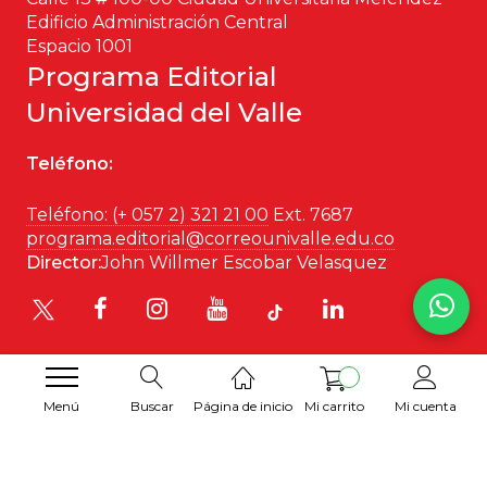
Edificio Administración Central
Espacio 1001
Programa Editorial
Universidad del Valle
Teléfono:
Teléfono: (+ 057 2) 321 21 00
Ext. 7687
programa.editorial@correounivalle.edu.co
Director:
John Willmer Escobar Velasquez
Menú
Buscar
Página de inicio
Mi carrito
Mi cuenta
Desarrollado por
Hipertexto SAS
. 2026 © Todos los
derechos reservados.