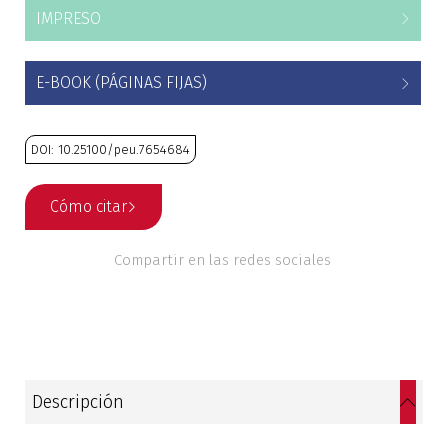
IMPRESO
Estudios culturales
Estudios editoriales
E-BOOK (PÁGINAS FIJAS)
Estudios regionales
DOI: 10.25100/peu.7654684
Ética
Cómo citar
Filosofía
Compartir en las redes sociales
Finanzas
Física
Género
Descripción
Geografía