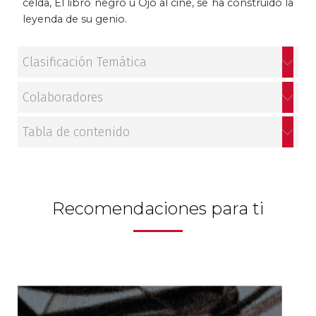
celda, El libro negro u Ojo al cine, se ha construido la
leyenda de su genio.
Patrimonio
Periodismo
Clasificación Temática
Política y gobierno
Colaboradores
Posconflicto
Tabla de contenido
Psicología
Violencia
Recomendaciones para ti