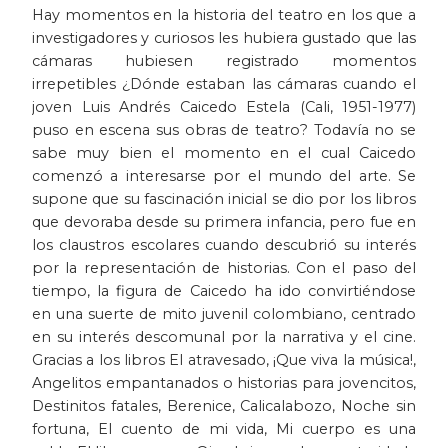
Hay momentos en la historia del teatro en los que a
Historia
investigadores y curiosos les hubiera gustado que las
cámaras hubiesen registrado momentos
Ingeniería
irrepetibles ¿Dónde estaban las cámaras cuando el
joven Luis Andrés Caicedo Estela (Cali, 1951-1977)
puso en escena sus obras de teatro? Todavía no se
Lenguas
sabe muy bien el momento en el cual Caicedo
comenzó a interesarse por el mundo del arte. Se
Literatura
supone que su fascinación inicial se dio por los libros
que devoraba desde su primera infancia, pero fue en
Matemáticas
los claustros escolares cuando descubrió su interés
por la representación de historias. Con el paso del
Medicina
tiempo, la figura de Caicedo ha ido convirtiéndose
en una suerte de mito juvenil colombiano, centrado
Medioambiente
en su interés descomunal por la narrativa y el cine.
Gracias a los libros El atravesado, ¡Que viva la música!,
Música
Angelitos empantanados o historias para jovencitos,
Destinitos fatales, Berenice, Calicalabozo, Noche sin
fortuna, El cuento de mi vida, Mi cuerpo es una
Narcotráfico