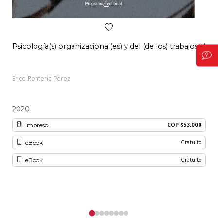
Psicología(s) organizacional(es) y del (de los) trabajos(s)
Pal
Erico Rentería Pérez
Alon
2020
20
Impreso
COP $53,000
eBook
Gratuito
eBook
Gratuito