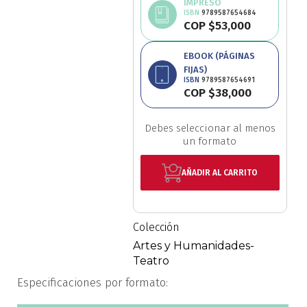
IMPRESO
al
ISBN
9789587654684
Ciencia política
COP $53,000
comienzo
de
Avísame
Ciencias Sociales
EBOOK (PÁGINAS
la
disponibilidad
FIJAS)
galería
ISBN
9789587654691
Conflicto Armado
de
COP $38,000
imágenes
Construcción de paz
Debes seleccionar al menos
un formato
Derecho
AÑADIR AL CARRITO
Desarrollo
Diseño
Colección
Artes y Humanidades-
Economía
Teatro
Especificaciones por formato:
Educación