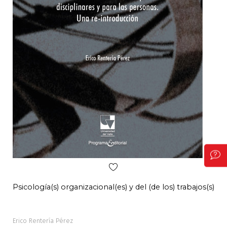
Psicología(s) organizacional(es) y del (de los) trabajos(s)
Pal
Erico Rentería Pérez
Alon