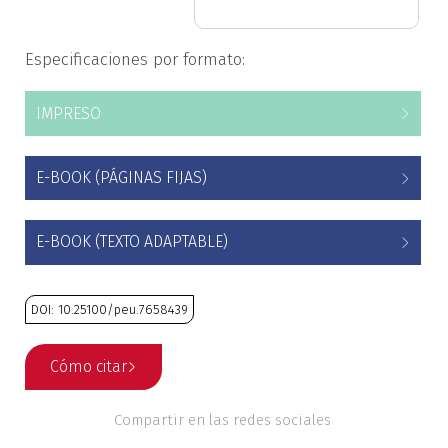
Estudios culturales
Especificaciones por formato:
Estudios editoriales
IMPRESO
Estudios regionales
E-BOOK (PÁGINAS FIJAS)
Ética
Filosofía
E-BOOK (TEXTO ADAPTABLE)
Finanzas
DOI: 10.25100/peu.7658439
Física
Cómo citar
Género
Compartir en las redes sociales
Geografía