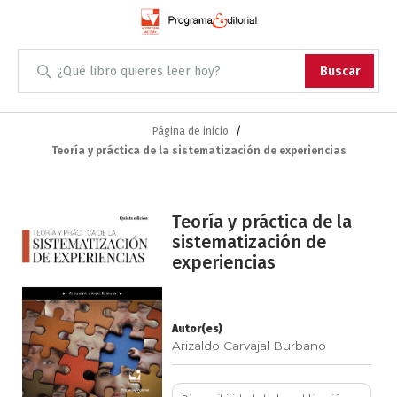
Administración
Buscar
Antropología
Skip
to
Página de inicio
Content
Teoría y práctica de la sistematización de experiencias
Arqueología
Arquitectura
Saltar
Teoría y práctica de la
al
sistematización de
Arte
final
experiencias
de
Artes escénicas
la
galería
de
Autor(es)
Biología
Arizaldo Carvajal Burbano
imágenes
Ciencias