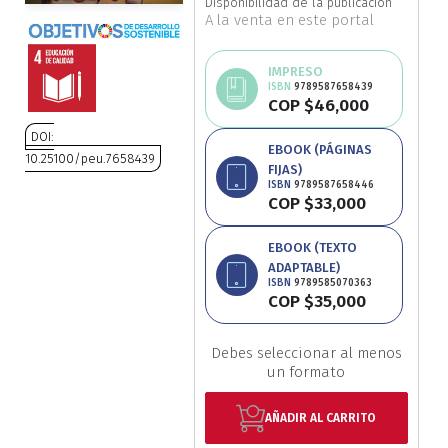
Disponibilidad de la publicación
A la venta en este portal
Ciencia política
IMPRESO
Ciencias Sociales
ISBN
9789587658439
COP $46,000
Conflicto Armado
DOI:
EBOOK (PÁGINAS
10.25100/peu.7658439
FIJAS)
Construcción de paz
ISBN
9789587658446
Saltar
COP $33,000
al
Derecho
comienzo
EBOOK (TEXTO
de
ADAPTABLE)
Desarrollo
la
ISBN
9789585070363
COP $35,000
galería
Diseño
de
imágenes
Debes seleccionar al menos
un formato
Economía
AÑADIR AL CARRITO
Educación