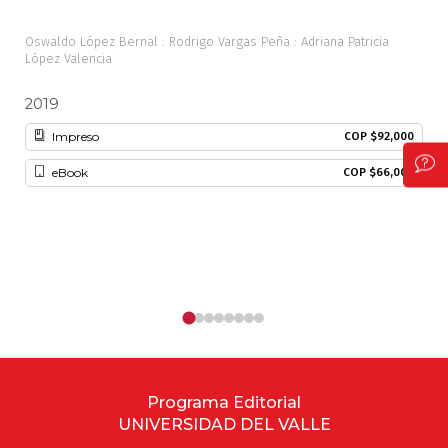
Oswaldo López Bernal : Rodrigo Vargas Peña : Adriana Patricia
Javi
López Valencia
2019
20
Impreso
COP $92,000
eBook
COP $66,000
Programa Editorial
UNIVERSIDAD DEL VALLE