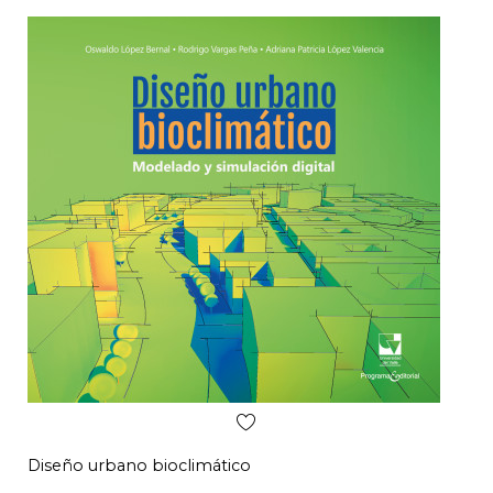
Patrimonio
Periodismo
Política y gobierno
Posconflicto
Psicología
Violencia
Diseño urbano bioclimático
Neg