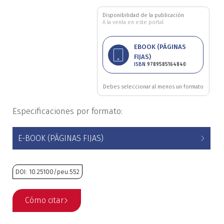
Ciencia política
Disponibilidad de la publicación
A la venta en este portal
Ciencias Sociales
EBOOK (PÁGINAS
FIJAS)
Conflicto Armado
ISBN
9789585164840
Construcción de paz
Debes seleccionar al menos un formato
Especificaciones por formato:
Derecho
E-BOOK (PÁGINAS FIJAS)
Desarrollo
Diseño
DOI: 10.25100/peu.552
Economía
Cómo citar
Educación