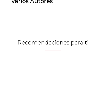
Varios Autores
Historia
Ingeniería
Lenguas
Recomendaciones para ti
Literatura
Matemáticas
Medicina
Medioambiente
Música
Narcotráfico