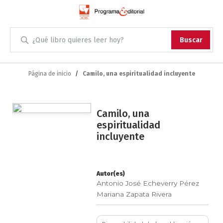
Administración
Buscar
Antropología
Skip
to
Página de inicio
Camilo, una espiritualidad incluyente
Content
Arqueología
Saltar
Arquitectura
Camilo, una
Saltar
al
espiritualidad
al
final
incluyente
Arte
comienzo
de
de
la
Artes escénicas
la
galería
galería
de
Autor(es)
de
Antonio José Echeverry Pérez
imágenes
Biología
imágenes
Mariana Zapata Rivera
Ciencias