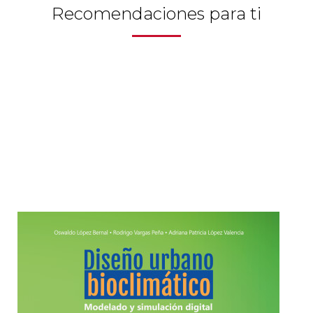
Recomendaciones para ti
Historia
Ingeniería
Lenguas
Literatura
Matemáticas
Medicina
Medioambiente
Música
Narcotráfico