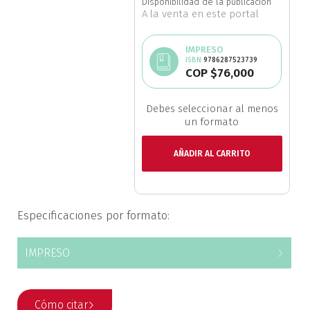
Disponibilidad de la publicación
A la venta en este portal
Ciencia política
IMPRESO
Ciencias Sociales
ISBN
9786287523739
COP $76,000
Conflicto Armado
Debes seleccionar al menos
Construcción de paz
un formato
AÑADIR AL CARRITO
Derecho
Desarrollo
Especificaciones por formato:
Diseño
IMPRESO
Economía
Educación
Cómo citar