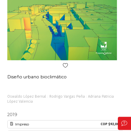
Patrimonio
Periodismo
Política y gobierno
Posconflicto
Psicología
Diseño urbano bioclimático
Neg
Violencia
Oswaldo López Bernal : Rodrigo Vargas Peña : Adriana Patricia
Javi
López Valencia
2019
20
Impreso
COP $92,000