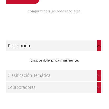
Estudios culturales
Compartir en las redes sociales
Estudios editoriales
Estudios regionales
Ética
Descripción
Filosofía
Disponible próximamente.
Finanzas
Clasificación Temática
Física
Colaboradores
Género
Geografía