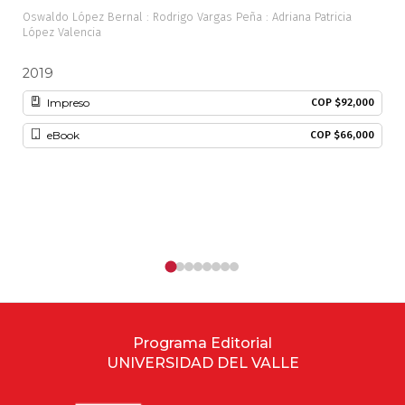
Oswaldo López Bernal : Rodrigo Vargas Peña : Adriana Patricia
Javi
López Valencia
2019
20
Impreso
COP $92,000
eBook
COP $66,000
Programa Editorial
UNIVERSIDAD DEL VALLE