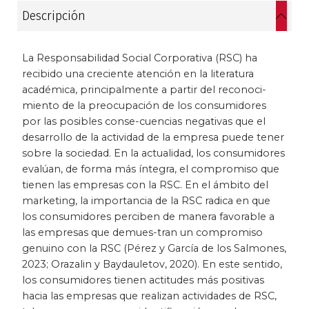
Descripción
Historia
Ingeniería
La Responsabilidad Social Corporativa (RSC) ha
recibido una creciente atención en la literatura
académica, principalmente a partir del reconoci-
Lenguas
miento de la preocupación de los consumidores
por las posibles conse-cuencias negativas que el
Literatura
desarrollo de la actividad de la empresa puede tener
sobre la sociedad. En la actualidad, los consumidores
Matemáticas
evalúan, de forma más íntegra, el compromiso que
tienen las empresas con la RSC. En el ámbito del
Medicina
marketing, la importancia de la RSC radica en que
los consumidores perciben de manera favorable a
Medioambiente
las empresas que demues-tran un compromiso
genuino con la RSC (Pérez y García de los Salmones,
Música
2023; Orazalin y Baydauletov, 2020). En este sentido,
los consumidores tienen actitudes más positivas
hacia las empresas que realizan actividades de RSC,
Narcotráfico