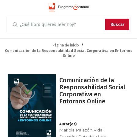
Administración
Buscar
Antropología
Skip
to
Página de inicio
Comunicación de la Responsabilidad Social Corporativa en Entornos
Content
Arqueología
Online
Arquitectura
Saltar
Comunicación de la
al
Arte
Responsabilidad Social
final
Corporativa en
de
Artes escénicas
Entornos Online
la
galería
Biología
de
imágenes
Autor(es)
Ciencias
Mariola Palazón Vidal
Salvador Ruiz de Maya