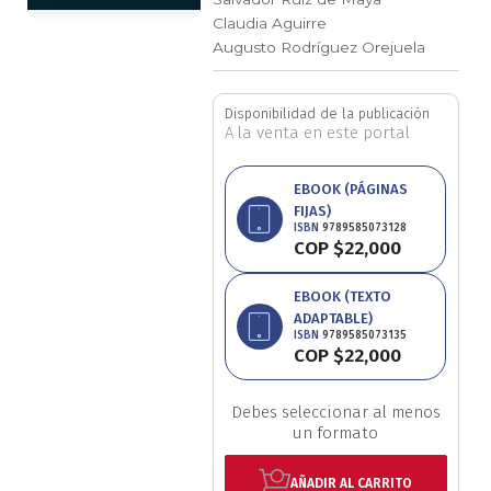
Saltar
Claudia Aguirre
Ciencia política
al
Augusto Rodríguez Orejuela
comienzo
Ciencias Sociales
de
Disponibilidad de la publicación
la
A la venta en este portal
Conflicto Armado
galería
de
imágenes
EBOOK (PÁGINAS
Construcción de paz
FIJAS)
ISBN
9789585073128
COP $22,000
Derecho
EBOOK (TEXTO
Desarrollo
ADAPTABLE)
ISBN
9789585073135
COP $22,000
Diseño
Economía
Debes seleccionar al menos
un formato
Educación
AÑADIR AL CARRITO