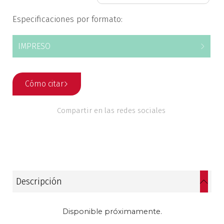
Estudios culturales
Especificaciones por formato:
Estudios editoriales
IMPRESO
Estudios regionales
Cómo citar
Ética
Compartir en las redes sociales
Filosofía
Finanzas
Física
Descripción
Género
Disponible próximamente.
Geografía