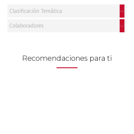
Historia
Clasificación Temática
Ingeniería
Colaboradores
Lenguas
Literatura
Recomendaciones para ti
Matemáticas
Medicina
Medioambiente
Música
Narcotráfico