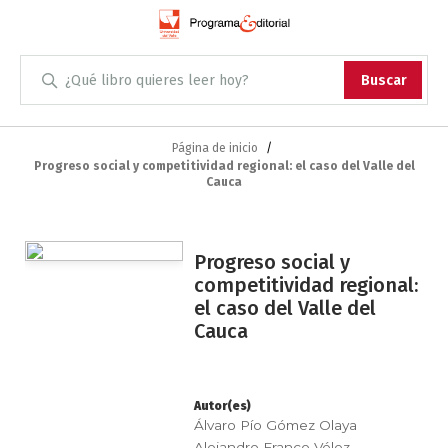
Administración
Buscar
Antropología
Skip
to
Página de inicio
Progreso social y competitividad regional: el caso del Valle del
Content
Arqueología
Cauca
Arquitectura
Saltar
Progreso social y
Saltar
al
Arte
competitividad regional:
al
final
el caso del Valle del
comienzo
de
Artes escénicas
Cauca
de
la
la
galería
Biología
galería
de
de
imágenes
Autor(es)
Ciencias
imágenes
Álvaro Pío Gómez Olaya
Alejandro Franco Vélez