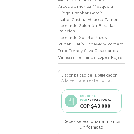
Arcesio Jiménez Mosquera
Ciencia política
Diego Escobar García
Isabel Cristina Velasco Zamora
Ciencias Sociales
Leonardo Salomón Bastidas
Palacios
Conflicto Armado
Leonardo Solarte Pazos
Rubén Darío Echeverry Romero
Tulio Ferney Silva Castellanos
Construcción de paz
Vanessa Fernanda López Rojas
Derecho
Disponibilidad de la publicación
A la venta en este portal
Desarrollo
IMPRESO
Diseño
ISBN
9789587659214
COP $40,000
Economía
Avísame
Debes seleccionar al menos
disponibilidad
un formato
Educación