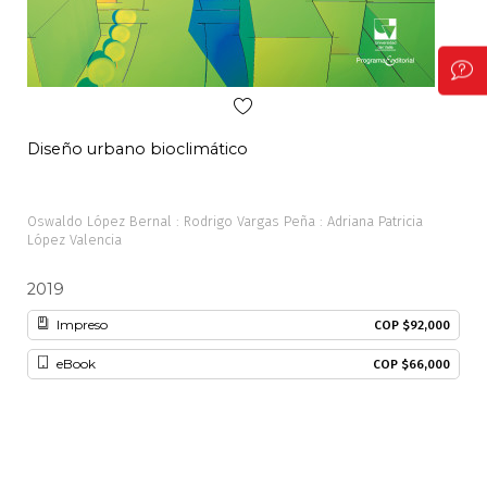
Diseño urbano bioclimático
Neg
Oswaldo López Bernal : Rodrigo Vargas Peña : Adriana Patricia
Javi
López Valencia
2019
20
Impreso
COP $92,000
eBook
COP $66,000