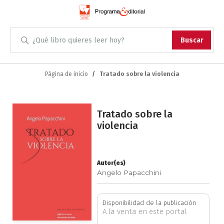
Administración
Buscar
Antropología
Skip
to
Página de inicio
Tratado sobre la violencia
Content
Arqueología
Saltar
Arquitectura
Tratado sobre la
al
violencia
final
Arte
de
la
Artes escénicas
galería
Autor(es)
Angelo Papacchini
de
imágenes
Biología
Disponibilidad de la publicación
A la venta en este portal
Ciencias