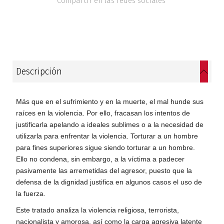
Compartir en las redes sociales
Estudios culturales
Estudios editoriales
Estudios regionales
Descripción
Ética
Más que en el sufrimiento y en la muerte, el mal hunde sus
raíces en la violencia. Por ello, fracasan los intentos de
Filosofía
justificarla apelando a ideales sublimes o a la necesidad de
utilizarla para enfrentar la violencia. Torturar a un hombre
Finanzas
para fines superiores sigue siendo torturar a un hombre.
Ello no condena, sin embargo, a la víctima a padecer
Física
pasivamente las arremetidas del agresor, puesto que la
defensa de la dignidad justifica en algunos casos el uso de
Género
la fuerza.
Este tratado analiza la violencia religiosa, terrorista,
Geografía
nacionalista y amorosa, así como la carga agresiva latente