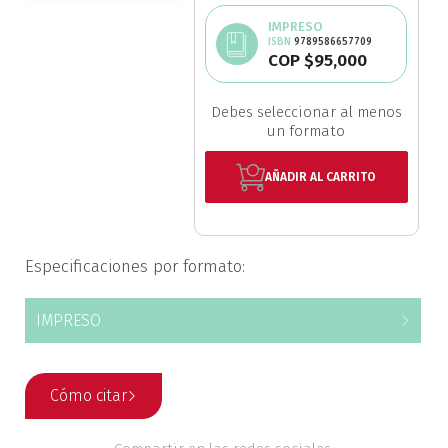
Saltar
al
Ciencia política
IMPRESO
ISBN
9789586657709
comienzo
COP $95,000
de
Ciencias Sociales
la
galería
Debes seleccionar al menos
Conflicto Armado
un formato
de
imágenes
Construcción de paz
AÑADIR AL CARRITO
Derecho
Especificaciones por formato:
Desarrollo
IMPRESO
Diseño
Economía
Cómo citar
Educación