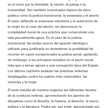
en el amor por la divinidad, la nación, la pareja o la
Historia
humanidad. Son también examinados tópicos de ética
pública como la justicia transicional, la eutanasia y el aborto.
Ingeniería
El autor defiende la eutanasia voluntaria y la autonomía de
la mujer en el caso del aborto, sin desconocer la
Lenguas
complejidad moral de una práctica que compromete una
vida parcialmente ajena. En el caso de la justicia
Literatura
transicional, las dudas acerca del aparato ideológico
utilizado para justificarla no desestiman la posibilidad de
recortar en casos excepcionales la justicia penal, apelando,
Matemáticas
sin embargo, a los principios incluidos en el pacto social,
más que a temas ajenos a una concepción laica del Estado.
Medicina
Los últimos capítulos analizan las prácticas violentas
desplegadas contra los sujetos más vulnerables, las
Medioambiente
minorías y la mujer.
El texto estudia de manera orgánica las diferentes facetas
Música
de la conducta violenta, aprovechando los aportes de
disciplinas como la filosofía, la historia, el derecho, la teoría
Narcotráfico
política y la literatura. Podrá ser, por ende, aprovechado por