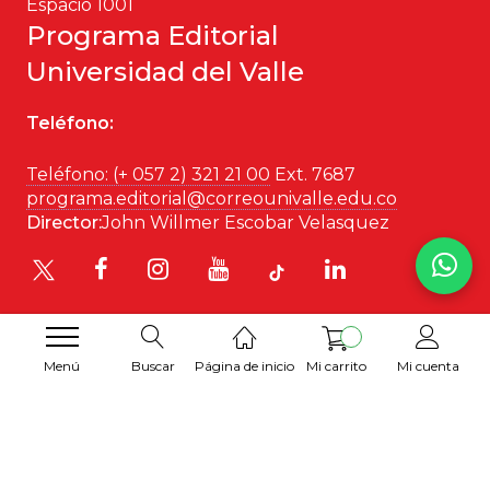
Espacio 1001
Programa Editorial
Universidad del Valle
Teléfono:
Teléfono: (+ 057 2) 321 21 00
Ext. 7687
programa.editorial@correounivalle.edu.co
Director:
John Willmer Escobar Velasquez
Menú
Buscar
Página de inicio
Mi carrito
Mi cuenta
Desarrollado por
Hipertexto SAS
. 2026 © Todos los
derechos reservados.