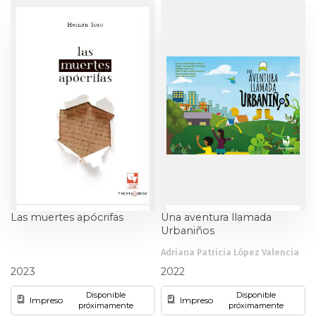
Estudios culturales
Estudios editoriales
Estudios regionales
Ética
Filosofía
Finanzas
Las muertes apócrifas
Una aventura llamada
Urbaniños
Física
Adriana Patricia López Valencia
Hernán Toro
y otros
Género
2023
2022
Disponible
Disponible
Impreso
Impreso
Geografía
próximamente
próximamente