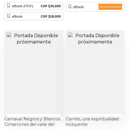
eBook (PDF)
COP $30,000
eBook
Acceso abierto
Historia
eBook
COP $28,000
Ingeniería
Lenguas
Literatura
Matemáticas
Medicina
Medioambiente
Música
Carnaval Negros y Blancos.
Camilo, una espiritualidad
Narcotráfico
Cimarrones del valle del
incluyente