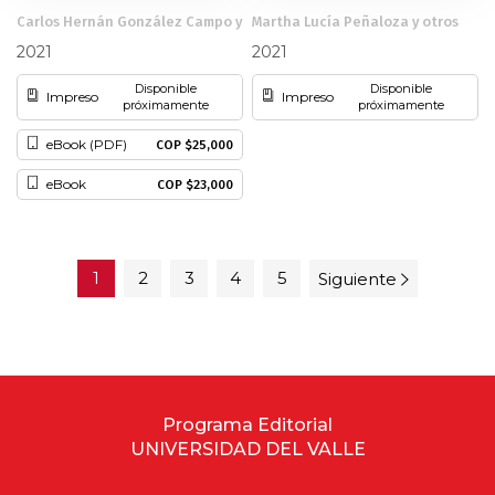
Retos y realidades
intercultural para el Distrito
Carlos Hernán González Campo y
Martha Lucía Peñaloza y otros
de Buenaventura 2021 -
otros
2030
2021
2021
Disponible
Disponible
Impreso
Impreso
próximamente
próximamente
eBook (PDF)
COP $25,000
eBook
COP $23,000
1
2
3
4
5
Siguiente
Programa Editorial
UNIVERSIDAD DEL VALLE