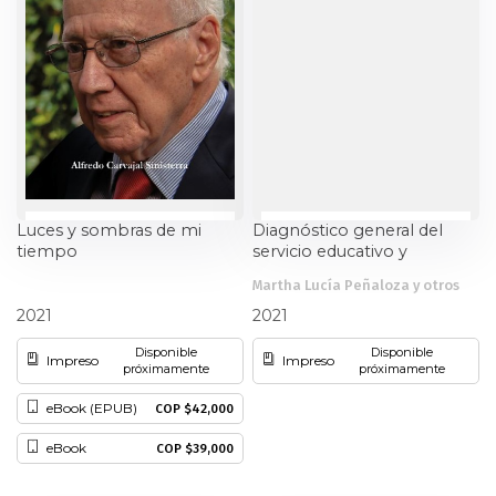
Luces y sombras de mi
Diagnóstico general del
tiempo
servicio educativo y
formulación de la política
Martha Lucía Peñaloza y otros
etnoeducativa e
Alfredo Carvajal Sinisterra
intercultural del Distrito
2021
2021
Especial, industrial,
Disponible
Disponible
portuario, biodiverso y
Impreso
Impreso
próximamente
próximamente
ecoturistico de
Buenaventura
eBook (EPUB)
COP $42,000
eBook
COP $39,000