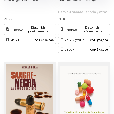
Harold Alvarado Tenorio y otros
Daniel Arbeláez Rojas
2022
2016
Disponible
Disponible
Impreso
Impreso
próximamente
próximamente
eBook
eBook (EPUB)
COP $116,000
COP $78,000
eBook
COP $73,000