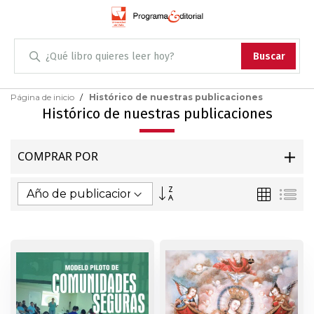
Administración
Buscar
Antropología
Skip
Página de inicio
Histórico de nuestras publicaciones
to
Histórico de nuestras publicaciones
Content
Arqueología
COMPRAR POR
Arquitectura
Fijar
Parrilla
Lis
Arte
Dirección
Ascendente
Artes escénicas
Biología
Ciencias