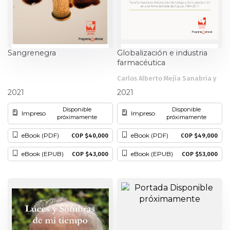
Sangrenegra
Globalización e industria
farmacéutica
Carlos Alberto Mejía Sanabria y
Hernán Borja
otros
2021
2021
Disponible
Disponible
Impreso
Impreso
próximamente
próximamente
eBook (PDF)
eBook (PDF)
COP $40,000
COP $49,000
eBook (EPUB)
eBook (EPUB)
COP $43,000
COP $53,000