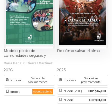
Ciencia política
Ciencias Sociales
Conflicto Armado
Construcción de paz
Modelo piloto de
De cómo salvar el alma
comunidades seguras y
Derecho
algunos estudios de caso:
María Isabel Gutiérrez Martínez
Construyendo pasos en el
y otros
Carolina Abadía Quintero
Desarrollo
proceso de certificación
2026
2023
Disponible
Disponible
Impreso
Impreso
Diseño
próximamente
próximamente
eBook (PDF)
COP $34,000
eBook
Acceso abierto
Economía
eBook
COP $31,000
Educación