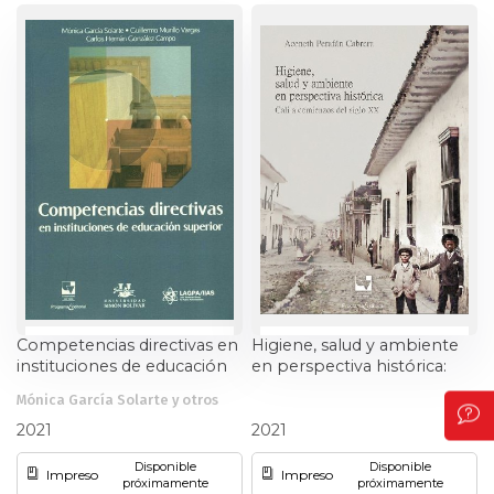
Competencias directivas en
Higiene, salud y ambiente
instituciones de educación
en perspectiva histórica:
superior
Cali a comienzos del siglo
Mónica García Solarte y otros
XX
Aceneth Perafán Cabrera
2021
2021
Disponible
Disponible
Impreso
Impreso
próximamente
próximamente